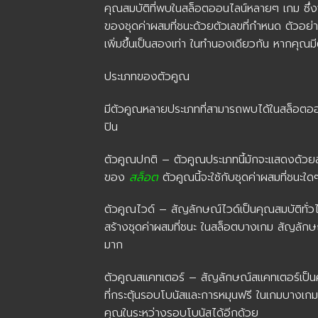
คุณสมบัติที่พบในสล็อตออนไลน์หลายๆ เกม ซึ่ง
ของชุดค่าผสมที่ชนะด้วยตัวเลขที่กำหนด ตัวอย่
เพิ่มขึ้นเป็นสองเท่า ในทำนองเดียวกัน หากคุณ
ประเภทของตัวคูณ
มีตัวคูณหลายประเภทที่สามารถพบได้ในสล็อตออ
ปิน
ตัวคูณปกติ – ตัวคูณประเภทนี้มักจะแสดงด้วย
ของ
สล็อต
ตัวคูณนี้จะใช้กับชุดค่าผสมที่ชนะใด
ตัวคูณไวด์ – สัญลักษณ์ไวด์เป็นคุณสมบัติทั่ว
สร้างชุดค่าผสมที่ชนะ ในสล็อตบางเกม สัญลักษณ
มาก
ตัวคูณสแคทเตอร์ – สัญลักษณ์สแคทเตอร์เป็น
ที่กระตุ้นรอบโบนัสและการหมุนฟรี ในเกมบางเก
คุณในระหว่างรอบโบนัสได้อีกด้วย