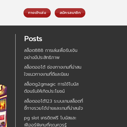
ทางเข้าเล่น
สมัครสมาชิก
Posts
สล็อต888 การเล่นเพื่อรับเงิน
อย่างมีประสิทธิภาพ
สล็อตออโต้ ช่องทางเกมที่น่าสน
ใจเเนวทางเกมที่ดีเเละนิยม
สล็อตg2gmagic การใช้โบนัส
ต้อนรับให้เกิดประโยชน์
สล็อตออโต้123 ระบบเกมสล็อตที่
ชี้ทางรวยได้ง่ายเเละเกมที่น่าสนใจ
pg slot เครดิตฟรี โบนัสและ
ฟีเจอร์พิเศษที่คุณควรรู้