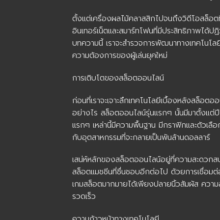
ตั้งแต่เครื่องผลไม้คลาสสิกไปจนถึงวิดีโอสล็อต
อินเทอร์เน็ตและสมาร์ทโฟนที่มีประสิทธิภาพได้ปฏิว
บทความนี้ เราจะสำรวจการพัฒนาทางเทคโนโลยี
ความต้องการของผู้เล่นยุคใหม่
การเติบโตของสล็อตออนไลน์
ก่อนที่เราจะเจาะลึกเทคโนโลยีเบื้องหลังสล็อตอ
อย่างไร สล็อตออนไลน์รุ่นแรกๆ นั้นมีมาตั้งแต่ป
แรกๆ เหล่านี้มีความพื้นฐาน มีกราฟิกและตัวเลื
กับอุตสาหกรรมที่จะกลายเป็นพันล้านดอลลาร์
เสน่ห์หลักของสล็อตออนไลน์อยู่ที่ความสะดวกสบา
สล็อตแมชชีนที่ชื่นชอบอีกต่อไป ด้วยการเชื่อมต่
เกมสล็อตมากมายได้เพียงปลายนิ้วสัมผัส ความสา
รวดเร็ว
ความก้าวหน้าทางเทคโนโลยี