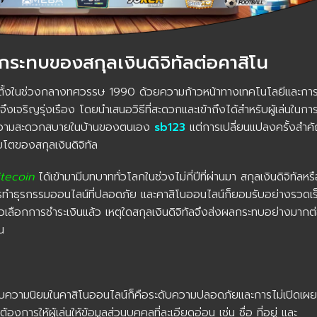
ระทบของสกุลเงินดิจิทัลต่อคาสิโน
ก่อตั้งในช่วงกลางทศวรรษ 1990 ด้วยความก้าวหน้าทางเทคโนโลยีและการ
งเจริญรุ่งเรือง โดยนำเสนอวิธีที่สะดวกและเข้าถึงได้สำหรับผู้เล่นในกา
ากความสะดวกสบายในบ้านของตนเอง
sb123
แต่การเปลี่ยนแปลงครั้งสำค
บโตของสกุลเงินดิจิทัล
itecoin
ได้เข้ามามีบทบาททั่วโลกในช่วงไม่กี่ปีที่ผ่านมา สกุลเงินดิจิทัลหร
ารทำธุรกรรมออนไลน์ที่ปลอดภัย และคาสิโนออนไลน์ก็ยอมรับอย่างรวดเร
วเลือกการชำระเงินแล้ว เหตุใดสกุลเงินดิจิทัลจึงส่งผลกระทบอย่างมากต
น
ได้รับความนิยมในคาสิโนออนไลน์ก็คือระดับความปลอดภัยและการไม่เปิดเผย
องการให้ผู้เล่นให้ข้อมูลส่วนบุคคลที่ละเอียดอ่อน เช่น ชื่อ ที่อยู่ และ