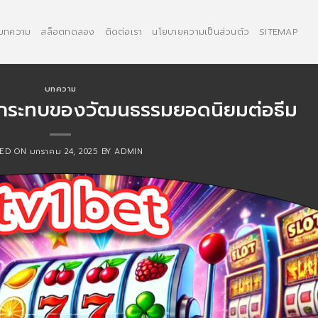
บทความ
สล็อตทดลอง
ติดต่อเรา
นโยบายความเป็นส่วนตัว
SITEMAP
บทความ
กระทบของวัฒนธรรมยอดนิยมต่อธีม
TED ON
มกราคม 24, 2025
BY
ADMIN