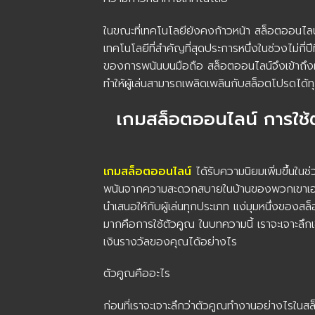
ในขณะที่เทคโนโลยียังคงก้าวหน้า สล็อตออนไลน์ก
เทคโนโลยีที่สำคัญที่สุดประการหนึ่งในช่วงไม่กี่
ของการพนันบนมือถือ สล็อตออนไลน์จึงเข้าถึงผู
ทำให้ผู้เล่นสามารถเพลิดเพลินกับสล็อตโปรดได้ทุ
เกมสล็อตออนไลน์ การใช้ต
เกมสล็อตออนไลน์
ได้รับความนิยมเพิ่มขึ้นในช่ว
พนันจากความสะดวกสบายในบ้านของพวกเขาเอง ด้
นำเสนอให้กับผู้เล่นทุกประเภท แง่มุมหนึ่งขอ
มากคือการใช้ตัวคูณ ในบทความนี้ เราจะเจาะลึ
เงินรางวัลของคุณได้อย่างไร
ตัวคูณคืออะไร
ก่อนที่เราจะเจาะลึกว่าตัวคูณทำงานอย่างไรในส