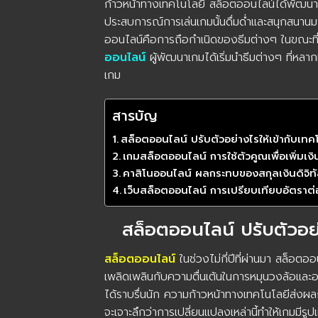
ก้าวหน้าทางเทคโนโลยี สล็อตออนไลน์ได้พัฒนาไปส
ประสบการณ์การเล่นเกมนั้นดื่มด่ำและสนุกสนานมา
ออนไลน์คือการถือกำเนิดของธีมต่างๆ ในขณะท
ออนไลน์
ผู้พัฒนาเกมได้เริ่มนำธีมต่างๆ ที่ห
เกม
สารบัญ
สล็อตออนไลน์ ปรับตัวอย่างไรให้เข้ากับเทค
เกมสล็อตออนไลน์ การใช้ตัวคูณเพื่อเพิ่ม
คาสิโนออนไลน์ ผลกระทบของสกุลเงินดิจิทั
เว็บสล็อตออนไลน์ การเปรียบเทียบอัตราต
สล็อตออนไลน์ ปรับตัวอย่
สล็อตออนไลน์
ในช่วงไม่กี่ปีที่ผ่านมา สล็อต
เพลิดเพลินกับความตื่นเต้นในการหมุนวงล้อแล
ได้ราบรื่นนัก ความก้าวหน้าทางเทคโนโลยีส่
จะเจาะลึกว่าการเปลี่ยนแปลงเหล่านี้ทำให้เกมมีร