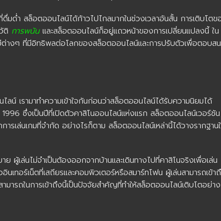
ที่ดื่มด่ำ สล็อตออนไลน์ได้ก้าวไปไกลมากในช่วงเวลาอันสั้น การเติบโตข
ัติ
การพนัน
และสล็อตออนไลน์ก็อยู่แถวหน้าของการเปลี่ยนแปลงนี้ ใน
ต่างๆ ที่มีอิทธิพลต่อโลกของสล็อตออนไลน์และการปรับตัวเพื่อตอบส
อนไลน์ เรามาทำความเข้าใจกันก่อนว่าสล็อตออนไลน์ได้รับความนิยมได้
ี 1996 ซึ่งเป็นปีที่เปิดตัวคาสิโนออนไลน์แห่งแรก สล็อตออนไลน์เวอร์ชัน
อกการเล่นเกมที่จำกัด อย่างไรก็ตาม สล็อตออนไลน์เหล่านี้ได้วางรากฐานใ
ย ผู้เล่นไม่จำเป็นต้องออกจากบ้านและเดินทางไปที่คาสิโนจริงเพื่อเล่น
ออินเทอร์เน็ตที่เสถียรและคอมพิวเตอร์หรือสมาร์ทโฟน ผู้เล่นสามารถเข้าถ
มารถในการเข้าถึงนี้เป็นปัจจัยสำคัญที่ทำให้สล็อตออนไลน์เติบโตอย่าง