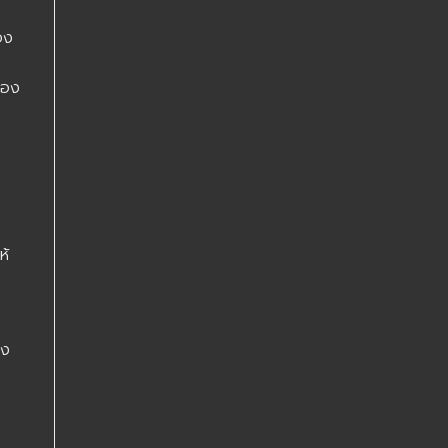
อง
นอง
ห้
ึง