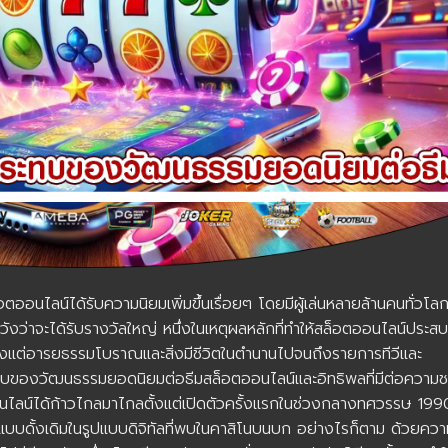
ออนไลน์ได้รับความนิยมเพิ่มขึ้นเรื่อยๆ โดยมีผู้เล่นหลายล้านคนทั่วโลกท
ังว่าจะได้รับรางวัลใหญ่ หนึ่งในเหตุผลหลักที่ทำให้สล็อตออนไลน์ประสบ
ตั้งแต่อารยธรรมโบราณและสิ่งมีชีวิตในตำนานไปจนถึงรายการทีวีและ
ทบของวัฒนธรรมยอดนิยมต่อธีมสล็อตออนไลน์และอิทธิพลที่มีต่อความ
นไลน์ได้ก้าวไกลมาไกลตั้งแต่เปิดตัวครั้งแรกในช่วงกลางทศวรรษ 199
บบดั้งเดิมในรูปแบบดิจิทัลที่พบในคาสิโนบนบก อย่างไรก็ตาม ด้วยควา