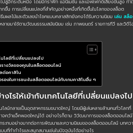
ู่อีกระดับหนึ่ง โดยมีกราฟิก แอนิเมชั่น และเอฟเฟกต์เสียงขั้นสูง ทำใ
กขึ้น การเปลี่ยนแปลงที่สำคัญอย่างหนึ่งที่เกิดขึ้นในโลกของสล็อต
ี่ธีมผลไม้และตัวเลขนำโชคแบบคลาสสิกยังคงได้รับความนิยม
เล่น สล็
ลากหลายมาใช้ตามวัฒนธรรมสมัยนิยม เช่น ภาพยนตร์ รายการทีวี และวิดีโ
โนโลยีที่เปลี่ยนแปลงไป
เงินรางวัลของคุณในสล็อตออนไลน์
ลต่อคาสิโน
่อรองในการชนะในสล็อตออนไลน์กับเกมคาสิโนอื่น ๆ
างไรให้เข้ากับเทคโนโลยีที่เปลี่ยนแปลงไป
ออนไลน์กลายเป็นอุตสาหกรรมขนาดใหญ่ โดยมีผู้เล่นหลายล้านคนทั่วโลกที่
ะอาจคว้าแจ็คพอตใหญ่ได้ อย่างไรก็ตาม วิวัฒนาการของสล็อตออนไลน์ไ
งผลกระทบอย่างมากต่อการพัฒนาและความนิยมของสล็อตออนไลน์ บทความ
ูปแบบที่ทำกำไรและสนุกสนานเช่นในปัจจุบันได้อย่างไร