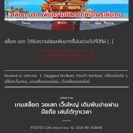
สล็อต นรก ได้รับความนิยมเพิ่มมากขึ้นในช่วงไม่กี่ปีที่ผ่ […]
CONTINUE READING
→
Posted in
บทความ
|
Tagged
ktv1bet
,
ทางเข้า ktv1bet
,
สล็อตอันดับ 1
,
สล็อตเว็บตรง
,
เกมสล็อตออนไลน์
,
เว็บสล็อตออนไลน์
บทความ
เกมสล็อต วอเลท เว็บใหญ่ เดิมพันง่ายผ่าน
มือถือ เล่นได้ทุกเวลา
POSTED ON
พฤษภาคม 10, 2024
BY
ADMIN