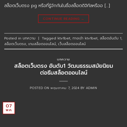
สล็อตเว็บตรง pg หรือที่รู้จักกันในชื่อสล็อตดิจิทัลหรืออ […]
CONTINUE READING
→
Posted in
บทความ
|
Tagged
ktv1bet
,
ทางเข้า ktv1bet
,
สล็อตอันดับ 1
,
สล็อตเว็บตรง
,
เกมสล็อตออนไลน์
,
เว็บสล็อตออนไลน์
บทความ
สล็อตเว็บตรง อันดับ1 วัฒนธรรมสมัยนิยม
ต่อธีมสล็อตออนไลน์
POSTED ON
พฤษภาคม 7, 2024
BY
ADMIN
07
พ.ค.