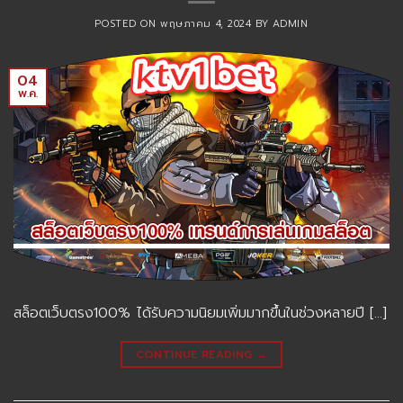
POSTED ON
พฤษภาคม 4, 2024
BY
ADMIN
04
พ.ค.
สล็อตเว็บตรง100% ได้รับความนิยมเพิ่มมากขึ้นในช่วงหลายปี […]
CONTINUE READING
→