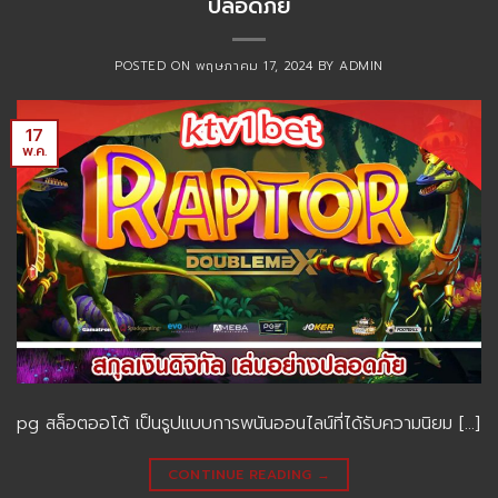
ปลอดภัย
POSTED ON
พฤษภาคม 17, 2024
BY
ADMIN
17
พ.ค.
pg สล็อตออโต้ เป็นรูปแบบการพนันออนไลน์ที่ได้รับความนิยม […]
CONTINUE READING
→