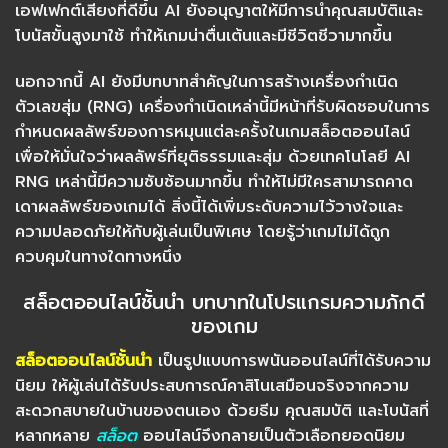
เอฟเฟกต์เสียงที่ดีขึ้น AI ยังอนุญาตให้มีการนำคุณสมบัติและ
โบนัสขั้นสูงมาใช้ ทำให้เกมน่าตื่นเต้นและมีชีวิตชีวามากขึ้น
นอกจากนี้ AI ยังมีบทบาทสำคัญในการสร้างเครื่องกำเนิด
ตัวเลขสุ่ม (RNG) เครื่องกำเนิดเหล่านี้มีหน้าที่รับผิดชอบในการ
กำหนดผลลัพธ์ของการหมุนแต่ละครั้งในเกมสล็อตออนไลน์
เพื่อให้มั่นใจว่าผลลัพธ์ที่ยุติธรรมและสุ่ม ด้วยเทคโนโลยี AI
RNG เหล่านี้มีความซับซ้อนมากขึ้น ทำให้ไม่มีใครสามารถคาด
เดาผลลัพธ์ของเกมได้ สิ่งนี้ได้เพิ่มระดับความไว้วางใจและ
ความปลอดภัยให้กับผู้เล่นเป็นพิเศษ โดยรู้ว่าเกมไม่ได้ถูก
ควบคุมในทางใดทางหนึ่ง
สล็อตออนไลน์ชั้นนำ บทบาทในโปรแกรมความภักดี
ของเกม
สล็อตออนไลน์ชั้นนำ
เป็นรูปแบบการพนันออนไลน์ที่ได้รับความ
นิยม ให้ผู้เล่นได้รับประสบการณ์คาสิโนเสมือนจริงจากความ
สะดวกสบายในบ้านของตนเอง ด้วยธีม คุณสมบัติ และโบนัสที่
หลากหลาย
สล็อต
ออนไลน์จึงกลายเป็นตัวเลือกยอดนิยม