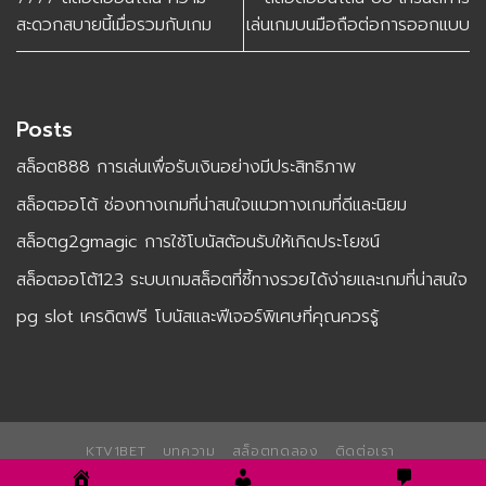
สะดวกสบายนี้เมื่อรวมกับเกม
เล่นเกมบนมือถือต่อการออกแบบ
Posts
สล็อต888 การเล่นเพื่อรับเงินอย่างมีประสิทธิภาพ
สล็อตออโต้ ช่องทางเกมที่น่าสนใจเเนวทางเกมที่ดีเเละนิยม
สล็อตg2gmagic การใช้โบนัสต้อนรับให้เกิดประโยชน์
สล็อตออโต้123 ระบบเกมสล็อตที่ชี้ทางรวยได้ง่ายเเละเกมที่น่าสนใจ
pg slot เครดิตฟรี โบนัสและฟีเจอร์พิเศษที่คุณควรรู้
KTV1BET
บทความ
สล็อตทดลอง
ติดต่อเรา
นโยบายความเป็นส่วนตัว
SITEMAP