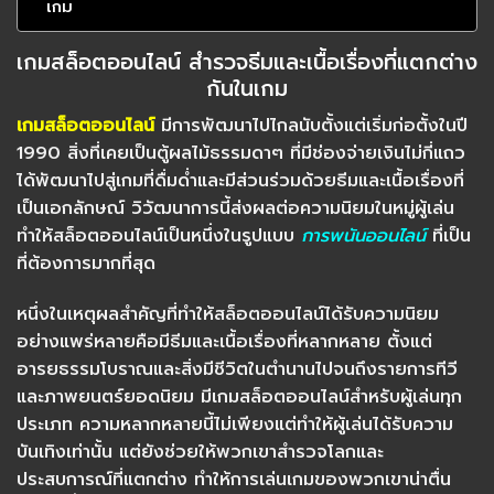
เกม
เกมสล็อตออนไลน์ สำรวจธีมและเนื้อเรื่องที่แตกต่าง
กันในเกม
เกมสล็อตออนไลน์
มีการพัฒนาไปไกลนับตั้งแต่เริ่มก่อตั้งในปี
1990 สิ่งที่เคยเป็นตู้ผลไม้ธรรมดาๆ ที่มีช่องจ่ายเงินไม่กี่แถว
ได้พัฒนาไปสู่เกมที่ดื่มด่ำและมีส่วนร่วมด้วยธีมและเนื้อเรื่องที่
เป็นเอกลักษณ์ วิวัฒนาการนี้ส่งผลต่อความนิยมในหมู่ผู้เล่น
ทำให้สล็อตออนไลน์เป็นหนึ่งในรูปแบบ
การพนันออนไลน์
ที่เป็น
ที่ต้องการมากที่สุด
หนึ่งในเหตุผลสำคัญที่ทำให้สล็อตออนไลน์ได้รับความนิยม
อย่างแพร่หลายคือมีธีมและเนื้อเรื่องที่หลากหลาย ตั้งแต่
อารยธรรมโบราณและสิ่งมีชีวิตในตำนานไปจนถึงรายการทีวี
และภาพยนตร์ยอดนิยม มีเกมสล็อตออนไลน์สำหรับผู้เล่นทุก
ประเภท ความหลากหลายนี้ไม่เพียงแต่ทำให้ผู้เล่นได้รับความ
บันเทิงเท่านั้น แต่ยังช่วยให้พวกเขาสำรวจโลกและ
ประสบการณ์ที่แตกต่าง ทำให้การเล่นเกมของพวกเขาน่าตื่น