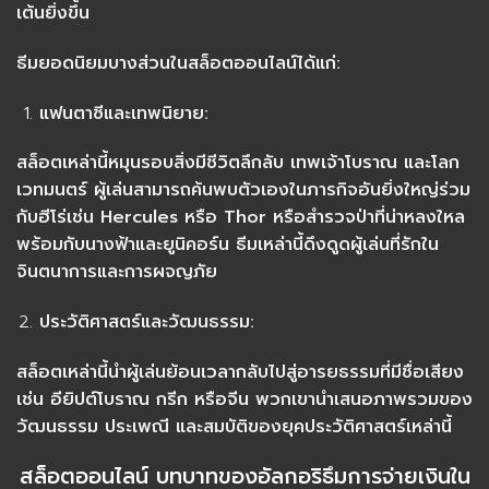
เต้นยิ่งขึ้น
ธีมยอดนิยมบางส่วนในสล็อตออนไลน์ได้แก่:
แฟนตาซีและเทพนิยาย:
สล็อตเหล่านี้หมุนรอบสิ่งมีชีวิตลึกลับ เทพเจ้าโบราณ และโลก
เวทมนตร์ ผู้เล่นสามารถค้นพบตัวเองในภารกิจอันยิ่งใหญ่ร่วม
กับฮีโร่เช่น Hercules หรือ Thor หรือสำรวจป่าที่น่าหลงใหล
พร้อมกับนางฟ้าและยูนิคอร์น ธีมเหล่านี้ดึงดูดผู้เล่นที่รักใน
จินตนาการและการผจญภัย
ประวัติศาสตร์และวัฒนธรรม:
สล็อตเหล่านี้นำผู้เล่นย้อนเวลากลับไปสู่อารยธรรมที่มีชื่อเสียง
เช่น อียิปต์โบราณ กรีก หรือจีน พวกเขานำเสนอภาพรวมของ
วัฒนธรรม ประเพณี และสมบัติของยุคประวัติศาสตร์เหล่านี้
สล็อตออนไลน์ บทบาทของอัลกอริธึมการจ่ายเงินใน