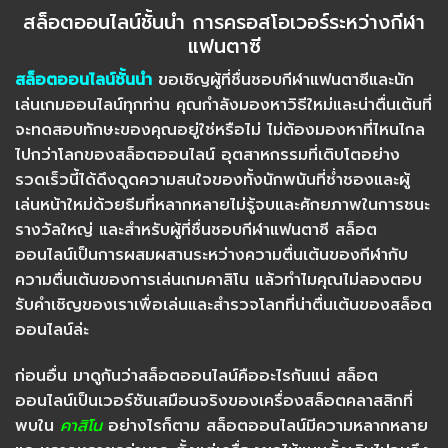
สล็อตออนไลน์ชั้นนำ การครอสโอเวอร์ระหว่างกีฬา
แฟนตาซี
สล็อตออนไลน์ชั้นนำ
ขอเชิญผู้ที่ชื่นชอบกีฬาแฟนตาซีและนัก
เล่นเกมออนไลน์ทุกท่าน คุณกำลังมองหาวิธีใหม่และน่าตื่นเต้นที่
จะทดสอบทักษะของคุณอยู่ใช่หรือไม่ ไม่ต้องมองหาที่ไหนไกล
ไปกว่าโลกของสล็อตออนไลน์ อุตสาหกรรมที่เติบโตอย่าง
รวดเร็วนี้ได้ดึงดูดความสนใจของทั้งนักพนันที่ช่ำชองและผู้
เล่นหน้าใหม่ด้วยธีมที่หลากหลายไม่รู้จบและศักยภาพในการชนะ
รางวัลใหญ่ และสำหรับผู้ที่ชื่นชอบกีฬาแฟนตาซี สล็อต
ออนไลน์เป็นการผสมผสานระหว่างความตื่นเต้นของกีฬากับ
ความตื่นเต้นของการเล่นเกมคาสิโน แล้วทำไมคุณไม่ลองตอบ
รับคำเชิญของเราเพื่อเล่นและสำรวจโลกที่น่าตื่นเต้นของสล็อต
ออนไลน์ล่ะ
ก่อนอื่น มาดูกันว่าสล็อตออนไลน์คืออะไรกันแน่ สล็อต
ออนไลน์เป็นเวอร์ชันเสมือนจริงของเครื่องสล็อตคลาสสิกที่
พบใน
คาสิโน
อย่างไรก็ตาม สล็อตออนไลน์มีความหลากหลาย