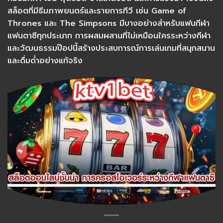
สล็อตที่มีธีมภาพยนตร์และรายการทีวี เช่น Game of
Thrones และ The Simpsons มีบางอย่างสำหรับแฟนกีฬา
แฟนตาซีทุกประเภท การผสมผสานที่ไม่เหมือนใครระหว่างกีฬา
และวัฒนธรรมป๊อปนี้สร้างประสบการณ์การเล่นเกมที่สนุกสนาน
และดื่มด่ำอย่างแท้จริง