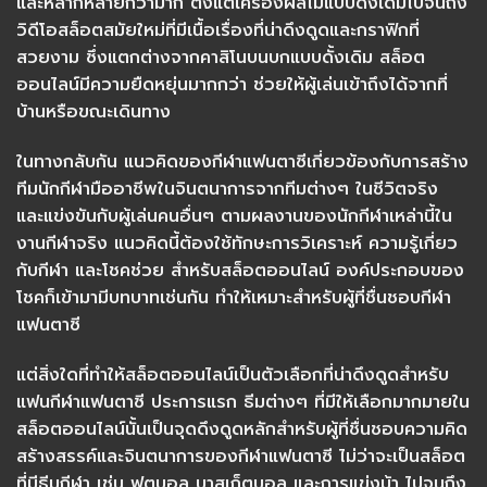
และหลากหลายกว่ามาก ตั้งแต่เครื่องผลไม้แบบดั้งเดิมไปจนถึง
วิดีโอสล็อตสมัยใหม่ที่มีเนื้อเรื่องที่น่าดึงดูดและกราฟิกที่
สวยงาม ซึ่งแตกต่างจากคาสิโนบนบกแบบดั้งเดิม สล็อต
ออนไลน์มีความยืดหยุ่นมากกว่า ช่วยให้ผู้เล่นเข้าถึงได้จากที่
บ้านหรือขณะเดินทาง
ในทางกลับกัน แนวคิดของกีฬาแฟนตาซีเกี่ยวข้องกับการสร้าง
ทีมนักกีฬามืออาชีพในจินตนาการจากทีมต่างๆ ในชีวิตจริง
และแข่งขันกับผู้เล่นคนอื่นๆ ตามผลงานของนักกีฬาเหล่านี้ใน
งานกีฬาจริง แนวคิดนี้ต้องใช้ทักษะการวิเคราะห์ ความรู้เกี่ยว
กับกีฬา และโชคช่วย สำหรับสล็อตออนไลน์ องค์ประกอบของ
โชคก็เข้ามามีบทบาทเช่นกัน ทำให้เหมาะสำหรับผู้ที่ชื่นชอบกีฬา
แฟนตาซี
แต่สิ่งใดที่ทำให้สล็อตออนไลน์เป็นตัวเลือกที่น่าดึงดูดสำหรับ
แฟนกีฬาแฟนตาซี ประการแรก ธีมต่างๆ ที่มีให้เลือกมากมายใน
สล็อตออนไลน์นั้นเป็นจุดดึงดูดหลักสำหรับผู้ที่ชื่นชอบความคิด
สร้างสรรค์และจินตนาการของกีฬาแฟนตาซี ไม่ว่าจะเป็นสล็อต
ที่มีธีมกีฬา เช่น ฟุตบอล บาสเก็ตบอล และการแข่งม้า ไปจนถึง