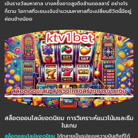
เงินรางวัลมหาศาล บางครั้งอาจสูงถึงล้านดอลลาร์ อย่างไร
ก็ตาม โอกาสที่จะชนะเงินจำนวนมหาศาลที่จะเปลี่ยนชีวิตนี้มีอยู่
ค่อนข้างน้อย
สล็อตออนไลน์ยอดนิยม การวิเคราะห์แนวโน้มและธีม
ในเกม
สล็อตออนไลน์ยอดนิยม
ได้กลายเป็นรูปแบบความบันเทิงที่ได้