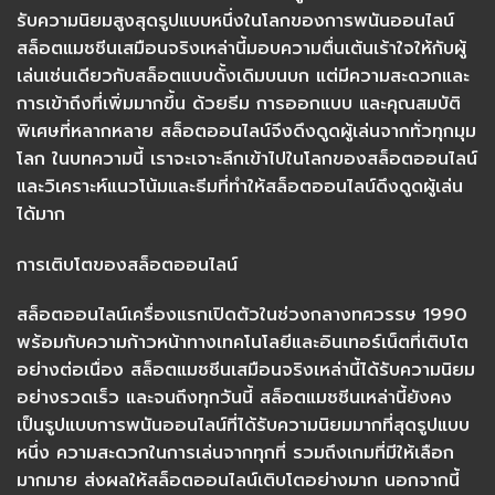
รับความนิยมสูงสุดรูปแบบหนึ่งในโลกของการพนันออนไลน์
สล็อตแมชชีนเสมือนจริงเหล่านี้มอบความตื่นเต้นเร้าใจให้กับผู้
เล่นเช่นเดียวกับสล็อตแบบดั้งเดิมบนบก แต่มีความสะดวกและ
การเข้าถึงที่เพิ่มมากขึ้น ด้วยธีม การออกแบบ และคุณสมบัติ
พิเศษที่หลากหลาย สล็อตออนไลน์จึงดึงดูดผู้เล่นจากทั่วทุกมุม
โลก ในบทความนี้ เราจะเจาะลึกเข้าไปในโลกของสล็อตออนไลน์
และวิเคราะห์แนวโน้มและธีมที่ทำให้สล็อตออนไลน์ดึงดูดผู้เล่น
ได้มาก
การเติบโตของสล็อตออนไลน์
สล็อตออนไลน์เครื่องแรกเปิดตัวในช่วงกลางทศวรรษ 1990
พร้อมกับความก้าวหน้าทางเทคโนโลยีและอินเทอร์เน็ตที่เติบโต
อย่างต่อเนื่อง สล็อตแมชชีนเสมือนจริงเหล่านี้ได้รับความนิยม
อย่างรวดเร็ว และจนถึงทุกวันนี้ สล็อตแมชชีนเหล่านี้ยังคง
เป็นรูปแบบการพนันออนไลน์ที่ได้รับความนิยมมากที่สุดรูปแบบ
หนึ่ง ความสะดวกในการเล่นจากทุกที่ รวมถึงเกมที่มีให้เลือก
มากมาย ส่งผลให้สล็อตออนไลน์เติบโตอย่างมาก นอกจากนี้