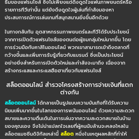
ธีมของแฟรนไชส์ ​​ซึ่งไม่เพียงแต่ดึงดูดใจแฟนภาพยนตร์หรือ
รายการทีวีเท่านั้น แต่ยังดึงดูดใจผู้เล่นที่กำลังมองหา
ประสบการณ์การเล่นเกมที่สนุกสนานยิ่งขึ้นอีกด้วย
ในทางกลับกัน อุตสาหกรรมภาพยนตร์และทีวีได้รับประโยชน์
จากการเปิดตัวแฟรนไชส์ของตนต่อผู้ชมกลุ่มใหม่มากขึ้น โดย
การร่วมมือกับคาสิโนออนไลน์ พวกเขาสามารถเข้าถึงตลาดที่
กว้างขึ้นและเพิ่มการรับรู้เกี่ยวกับแบรนด์ ซึ่งเป็นประโยชน์
อย่างยิ่งสำหรับการเปิดตัวใหม่และกำลังจะมาถึง เนื่องจาก
สร้างกระแสและกระแสฮือฮาเกี่ยวกับแฟรนไชส์
สล็อตออนไลน์ สำรวจโครงสร้างการจ่ายเงินที่แตก
ต่างกัน
สล็อตออนไลน์
ได้กลายเป็นรูปแบบความบันเทิงที่ได้รับความ
นิยมเพิ่มมากขึ้นในโลกของการพนันออนไลน์ ด้วยความสะดวก
สบายและความตื่นเต้นในการเล่นจากความสะดวกสบายในบ้าน
ของคุณเอง จึงไม่น่าแปลกใจเลยที่ผู้คนนับล้านจะหลงใหลใน
สล็อตแมชชีนดิจิทัลเหล่านี้
สล็อต
หนึ่งในเหตุผลหลักที่ทำให้