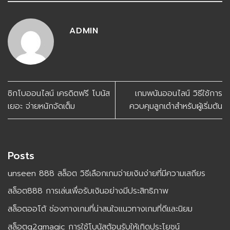
ADMIN
ซิกโบออนไลน์ เครดิตฟรี โบนัส
เกมพนันออนไลน์ วิธีใช้การ
เยอะ จ่ายหนักจัดเต็ม
ควบคุมลูกเต๋าสำหรับผู้เริ่มต้น
Posts
unseen 888 สล็อต วิธีเลือกเกมจ่ายเงินง่ายที่มีความเสถียร
สล็อต888 การเล่นเพื่อรับเงินอย่างมีประสิทธิภาพ
สล็อตออโต้ ช่องทางเกมที่น่าสนใจเเนวทางเกมที่ดีเเละนิยม
สล็อตg2gmagic การใช้โบนัสต้อนรับให้เกิดประโยชน์