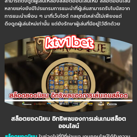
สามารถดึงดูดผู้เล่นให้ลองสล็อตออนไลน์ใหม่ สล็อตออนไลน์
หลายแห่งยังมีโปรแกรมการแนะนำที่ผู้เล่นสามารถรับโบนัสจาก
การแนะนำเพื่อน ๆ มาที่เว็บไซต์ กลยุทธ์เหล่านี้ไม่เพียงแต่
ดึงดูดผู้เล่นใหม่เท่านั้น แต่ยังรักษาผู้เล่นที่มีอยู่ไว้อีกด้วย
สล็อตยอดนิยม อิทธิพลของการเล่นเกมสล็อต
ออนไลน์
สล็อตยอดนิยม
ในช่วงไม่กี่ปีที่ผ่านมา เกมออนไลน์ได้รับความ