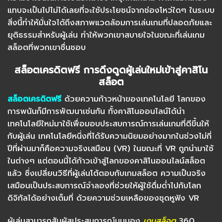
แทบจะเป็นไปไม่ได้เลยที่จะใช้ประโยชน์จากช่องโหว่ใดๆ ในระบบ
สิ่งนี้ทำให้มั่นใจได้ถึงสภาพแวดล้อมการเล่นเกมที่ปลอดภัยและ
ยุติธรรมสำหรับผู้เล่น ทำให้พวกเขาสบายใจในขณะที่เล่นเกม
สล็อตที่พวกเขาชื่นชอบ
สล็อตเครดิตฟรี การดึงดูดผู้เล่นใหม่เข้าสู่คาสิโน
สล็อต
สล็อตเครดิตฟรี
ด้วยความก้าวหน้าของเทคโนโลยี โลกของ
การพนันก็มีการพัฒนาเช่นกัน ทั้งคาสิโนออนไลน์ได้นำ
เทคโนโลยีใหม่มาใช้เพื่อมอบประสบการณ์การเล่นเกมที่ดีขึ้นให้
กับผู้เล่น เทคโนโลยีหนึ่งที่ได้รับความนิยมอย่างมากในช่วงไม่กี่
ปีที่ผ่านมาก็คือความจริงเสมือน (VR) ในขณะที่ VR ถูกนำมาใช้
ในต่างๆ แต่ตอนนี้ได้ก้าวเข้าสู่โลกของคาสิโนออนไลน์สล็อต
แล้ว ซึ่งเปลี่ยนวิธีที่ผู้เล่นโต้ตอบกับเกมสล็อต
ความเป็นจริง
เสมือนเป็นประสบการณ์จำลองที่ช่วยให้ผู้ใช้ดื่มด่ำไปกับโลก
ดิจิทัลได้อย่างเต็มที่ ด้วยความช่วยเหลือของชุดหูฟัง VR
ผู้เล่นสามารถสัมผัสประสบการณ์มุมมอง
เกมสล็อต
360