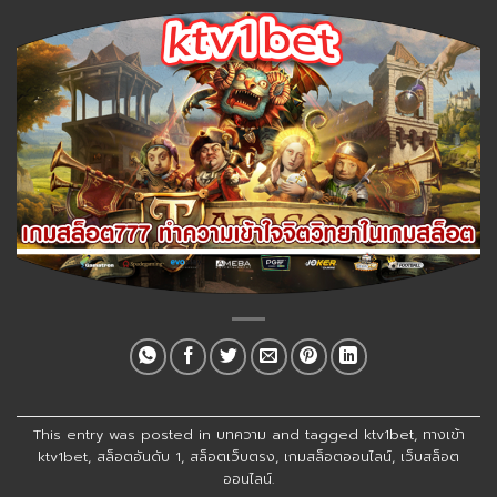
This entry was posted in
บทความ
and tagged
ktv1bet
,
ทางเข้า
ktv1bet
,
สล็อตอันดับ 1
,
สล็อตเว็บตรง
,
เกมสล็อตออนไลน์
,
เว็บสล็อต
ออนไลน์
.