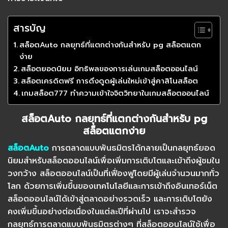
สารบัญ
สล็อตAuto กลยุทธ์ที่แตกต่างกันสำหรับ pg สล็อตแตก
ง่าย
สล็อตยอดนิยม อิทธิพลของการเล่นเกมสล็อตออนไลน์
สล็อตเครดิตฟรี การดึงดูดผู้เล่นใหม่เข้าสู่คาสิโนสล็อต
เกมสล็อต777 ทำความเข้าใจจิตวิทยาในเกมสล็อตออนไลน์
สล็อตAuto กลยุทธ์ที่แตกต่างกันสำหรับ pg
สล็อตแตกง่าย
สล็อตAuto
การตลาดแบบพันธมิตรได้กลายเป็นกลยุทธ์ยอด
นิยมสำหรับสล็อตออนไลน์เพื่อเพิ่มการเติบโตและเข้าถึงผู้ชมใน
วงกว้าง สล็อตออนไลน์เป็นที่เฟื่องฟูโดยมีผู้เล่นจำนวนมากทั่ว
โลก ด้วยการเพิ่มขึ้นของเทคโนโลยีและการเข้าถึงอินเทอร์เน็ต
สล็อตออนไลน์ได้เข้าสู่ตลาดอย่างรวดเร็ว และการเติบโตยัง
คงเพิ่มขึ้นอย่างต่อเนื่องในแต่ละปีที่ผ่านไป เราจะสำรวจ
กลยุทธ์การตลาดแบบพันธมิตรต่างๆ ที่สล็อตออนไลน์ใช้เพื่อ