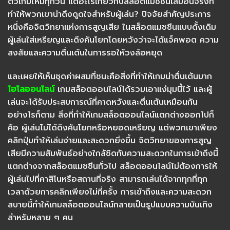
ตัวเกมใหม่ทุกวัน แต่อะไรเกี่ยวกับสล็อตแมชชีนเสมือนจริงที่
ทำให้พวกเขาน่าดึงดูดใจสำหรับผู้เล่น? ปัจจัยสำคัญประการ
หนึ่งคือจิตวิทยาแห่งการสูญเสีย
ในสล็อตแมชชีนแบบดั้งเดิม
ผู้เล่นใส่เหรียญและดึงคันโยกโดยหวังว่าจะได้แจ็คพอต ความ
สงสัยและความตื่นเต้นในการรอให้วงล้อหยุด
และเผยให้เห็นชุดค่าผสมที่ชนะคือสิ่งที่ทำให้เกมน่าตื่นเต้นมาก
ไฮโลออนไลน์
เกมสล็อตออนไลน์ได้รวมเอาแง่มุมนี้ไว้ และผู้
เล่นจะได้รับประสบการณ์ที่คาดหวังและตื่นเต้นเหมือนกัน
อย่างไรก็ตาม สิ่งที่ทำให้เกมสล็อตออนไลน์แตกต่างออกไปก็
คือ ผู้เล่นไม่ได้ดึงคันโยกหรือหยอดเหรียญ แต่พวกเขาเพียง
คลิกปุ่มทำให้เล่นง่ายและสะดวกยิ่งขึ้น
จิตวิทยาของการสูญ
เสียมีความสัมพันธ์อย่างใกล้ชิดกับความสะดวกในการเข้าถึงนี้
แตกต่างจากสล็อตแมชชีนทั่วไป สล็อตออนไลน์ไม่ต้องการให้
ผู้เล่นไปที่คาสิโนหรือสถานที่จริง สามารถเล่นได้จากทุกที่ทุก
เวลาด้วยการคลิกเพียงไม่กี่ครั้ง การเข้าถึงและความสะดวก
สบายนี้ทำให้เกมสล็อตออนไลน์กลายเป็นรูปแบบความบันเทิง
สำหรับหลาย ๆ คน