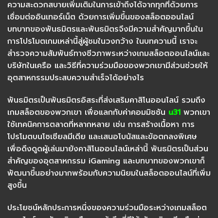
ความสะดวกสบายเพิ่มเติมในการเข้าถึงได้จากทุกที่ด้วยการ
เชื่อมต่ออินเทอร์เน็ต ด้วยการเพิ่มขึ้นของสล็อตออนไลน์
บทบาทของพันธมิตรและพันธมิตรจึงมีความสำคัญมากขึ้นใน
การโปรโมตเกมเหล่านี้สู่ผู้ชมในวงกว้าง ในบทความนี้ เราจะ
สำรวจความสัมพันธ์ทางชีวภาพระหว่างเกมสล็อตออนไลน์และ
บริษัทในเครือ และวิธีที่ความร่วมมือของพวกเขามีส่วนช่วยให้
อุตสาหกรรมประสบความสำเร็จได้อย่างไร
พันธมิตรเป็นพันธมิตรอิสระที่ส่งเสริมคาสิโนออนไลน์ รวมถึง
เกมสล็อตของพวกเขา เพื่อแลกกับค่าคอมมิชชัน
u31
พวกเขา
ใช้เทคนิคการตลาดที่หลากหลาย เช่น การสร้างเนื้อหา การ
โปรโมตบนโซเชียลมีเดีย และเสนอโบนัสและข้อตกลงพิเศษ
เพื่อดึงดูดผู้เล่นมายังคาสิโนออนไลน์เหล่านี้ พันธมิตรเป็นส่วน
สำคัญของอุตสาหกรรม iGaming และบทบาทของพวกเขาก็
พัฒนาขึ้นอย่างมากพร้อมกับความนิยมในสล็อตออนไลน์ที่เพิ่ม
สูงขึ้น
ประโยชน์หลักประการหนึ่งของความร่วมมือระหว่างเกมสล็อต