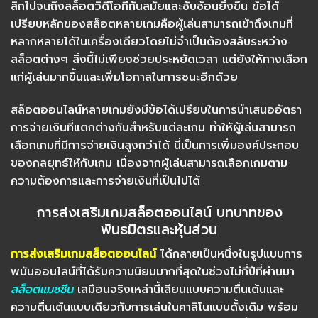
สิกไปจนถึงสล็อตวิดีโอที่ทันสมัยและซับซ้อนยิ่งขึ้น ข้อได้
เปรียบหลักของสล็อตหลายเกมคือผู้เล่นสามารถเข้าถึงเกมที่
หลากหลายได้ในเครื่องเดียวโดยไม่จำเป็นต้องสลับระหว่าง
สล็อตต่างๆ สิ่งนี้ไม่เพียงช่วยประหยัดเวลา แต่ยังให้ทางเลือก
แก่ผู้เล่นมากขึ้นและเพิ่มโอกาสในการชนะอีกด้วย
สล็อตออนไลน์หลายเกมยังมีข้อได้เปรียบในการนำเสนออัตรา
การจ่ายเงินที่แตกต่างกันสำหรับแต่ละเกม ทำให้ผู้เล่นสามารถ
เลือกเกมที่มีการจ่ายเงินสูงกว่าได้ นี่เป็นการเพิ่มองค์ประกอบ
ของกลยุทธ์ให้กับเกม เนื่องจากผู้เล่นสามารถเลือกเกมตาม
ความต้องการและการจ่ายเงินที่เป็นไปได้
การส่งเสริมเกมสล็อตออนไลน์
บทบาทของ
พันธมิตรและหุ้นส่วน
การส่งเสริมเกมสล็อตออนไลน์
ได้กลายเป็นหนึ่งในรูปแบบการ
พนันออนไลน์ที่ได้รับความนิยมมากที่สุดในช่วงไม่กี่ปีที่ผ่านมา
สล็อตแมชชีน
เสมือนจริงเหล่านี้เลียนแบบความตื่นเต้นและ
ความตื่นเต้นแบบเดียวกับการเล่นในคาสิโนแบบดั้งเดิม พร้อม