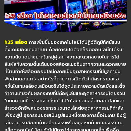
h25 สล็อต
การเพิ่มขึ้นของเทคโนโลยีได้ปฏิวัติภูมิทัศน์แบบ
ดั้งเดิมของเกมคาสิโน ด้วยการเปิดตัวสล็อตออนไลน์ที่ได้รับ
ความนิยมอย่างมากในหมู่ผู้เล่น ความสะดวกสบายในการได้
สัมผัสกับความตื่นเต้นของสล็อตแมชชีนจากความสะดวกสบาย
ที่บ้านทำให้สล็อตออนไลน์กลายเป็นอุตสาหกรรมที่มีมูลค่านับ
พันล้านดอลลาร์ อย่างไรก็ตาม การเปิดตัวไมโครทรานส์แอ
คชั่นในเกมสล็อตเสมือนจริงได้จุดประกายความขัดแย้งและตั้ง
คำถามเกี่ยวกับผลกระทบที่มีต่อผู้เล่นและอุตสาหกรรมโดยรวม
ในบทความนี้ เราจะเจาะลึกเข้าไปในโลกของสล็อตออนไลน์และ
สำรวจอิทธิพลของธุรกรรมขนาดเล็กต่ออุตสาหกรรมที่กำลัง
เฟื่องฟูนี้
ธุรกรรมย่อยเป็นรูปแบบหนึ่งของการซื้อในเกม ซึ่งผู้
เล่นสามารถซื้อสินค้าเสมือนจริงหรือสกุลเงินด้วยเงินจริง ใน
สล็อตออนไลน์ โดยทั่วไปมีการใช้ธุรกรรมขนาดเล็กเพื่อซื้อ