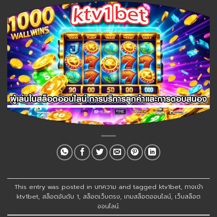
This entry was posted in
บทความ
and tagged
ktv1bet
,
ทางเข้า
ktv1bet
,
สล็อตอันดับ 1
,
สล็อตเว็บตรง
,
เกมสล็อตออนไลน์
,
เว็บสล็อต
ออนไลน์
.