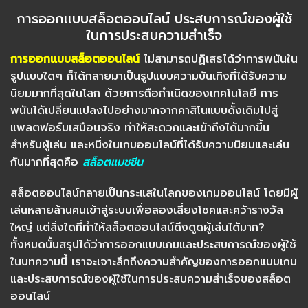
การออกเเบบสล็อตออนไลน์ ประสบการณ์ของผู้ใช้
ในการประสบความสำเร็จ
การออกเเบบสล็อตออนไลน์
ไม่สามารถปฏิเสธได้ว่าการพนันใน
รูปแบบใดๆ ก็ได้กลายมาเป็นรูปแบบความบันเทิงที่ได้รับความ
นิยมมากที่สุดในโลก ด้วยการถือกำเนิดของเทคโนโลยี การ
พนันได้เปลี่ยนแปลงไปอย่างมากจากคาสิโนแบบดั้งเดิมไปสู่
แพลตฟอร์มเสมือนจริง ทำให้สะดวกและเข้าถึงได้มากขึ้น
สำหรับผู้เล่น และหนึ่งในเกมออนไลน์ที่ได้รับความนิยมและเล่น
กันมากที่สุดคือ
สล็อตแมชชีน
สล็อตออนไลน์กลายเป็นกระแสในโลกของเกมออนไลน์ โดยมีผู้
เล่นหลายล้านคนเข้าสู่ระบบเพื่อลองเสี่ยงโชคและคว้ารางวัล
ใหญ่ แต่สิ่งใดที่ทำให้สล็อตออนไลน์ดึงดูดผู้เล่นได้มาก?
ทั้งหมดนั้นสรุปได้ว่าการออกแบบเกมและประสบการณ์ของผู้ใช้
ในบทความนี้ เราจะเจาะลึกถึงความสำคัญของการออกแบบเกม
และประสบการณ์ของผู้ใช้ในการประสบความสำเร็จของสล็อต
ออนไลน์