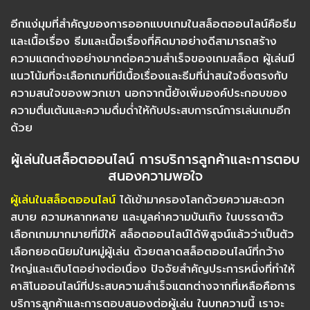
อีกแง่มุมที่สำคัญของการออกแบบเกมในสล็อตออนไลน์คือธีม
และเนื้อเรื่อง ธีมและเนื้อเรื่องที่คิดมาอย่างดีสามารถสร้าง
ความแตกต่างอย่างมากต่อความสำเร็จของเกมสล็อต ผู้เล่นมี
แนวโน้มที่จะเลือกเกมที่มีเนื้อเรื่องและธีมที่น่าสนใจซึ่งตรงกับ
ความสนใจของพวกเขา นอกจากนี้ยังเพิ่มองค์ประกอบของ
ความตื่นเต้นและความดื่มด่ำให้กับประสบการณ์การเล่นเกมอีก
ด้วย
ผู้เล่นในสล็อตออนไลน์
การบริการลูกค้าและการตอบ
สนองความพอใจ
ผู้เล่นในสล็อตออนไลน์
ได้เข้ามาครองโลกด้วยความสะดวก
สบาย ความหลากหลาย และมูลค่าความบันเทิง ในบรรดาตัว
เลือกเกมมากมายที่มีให้ สล็อตออนไลน์ได้พิสูจน์แล้วว่าเป็นตัว
เลือกยอดนิยมในหมู่ผู้เล่น ด้วยตลาดสล็อตออนไลน์ที่กว้าง
ใหญ่และเติบโตอย่างต่อเนื่อง ปัจจัยสำคัญประการหนึ่งที่ทำให้
คาสิโนออนไลน์ที่ประสบความสำเร็จแตกต่างจากที่เหลือคือการ
บริการลูกค้าและการตอบสนองต่อผู้เล่น ในบทความนี้ เราจะ