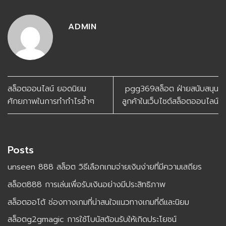
ADMIN
สล็อตออนไลน์ ยอดนิยม
pgg369สล็อต ฝ่ายสนับสนุน
ศักยภาพในการทำกำไรซ้ำๆ
ลูกค้าในเว็บไซต์สล็อตออนไลน์
Posts
unseen 888 สล็อต วิธีเลือกเกมจ่ายเงินง่ายที่มีความเสถียร
สล็อต888 การเล่นเพื่อรับเงินอย่างมีประสิทธิภาพ
สล็อตออโต้ ช่องทางเกมที่น่าสนใจเเนวทางเกมที่ดีเเละนิยม
สล็อตg2gmagic การใช้โบนัสต้อนรับให้เกิดประโยชน์