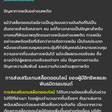
ปัญหาการพนันอย่างเสพติด
แม้ว่าสล็อตออนไลน์อาจเป็นรูปแบบความบันเทิงที่ไม่เป็น
อันตรายสำหรับหลายๆ คน แต่ก็อาจกลายเป็นปัญหาสำหรับ
บางคนที่พัฒนาพฤติกรรมการพนันอย่างเสพติด การพนัน
อย่างเสพติดหรือที่เรียกว่าการติดการพนัน เป็นโรคประเภท
หนึ่งของโรคควบคุมแรงกระตุ้นที่ทำให้บุคคลไม่สามารถควบคุม
ความอยากที่จะเล่นการพนันได้ แม้จะมีผลกระทบเชิงลบ ซึ่ง
อาจนำไปสู่ผลกระทบเชิงลบต่างๆ เช่น ปัญหาทางการเงิน
ปัญหาความสัมพันธ์ และความกังวลด้านสุขภาพจิต
การส่งเสริมเกมสล็อตออนไลน์
ของผู้มีอิทธิพลและ
พันธมิตรแบรนด์
การส่งเสริมเกมสล็อตออนไลน์
ได้รับความนิยมเพิ่มขึ้นในช่วง
ไม่กี่ปีที่ผ่านมา โดยผู้คนจำนวนมากขึ้นเรื่อยๆ หันมาเล่นการ
พนันเสมือนจริงและคาสิโนเพื่อความบันเทิง เนื่องจากความ
ต้องการสล็อตออนไลน์ยังคงเพิ่มขึ้นอย่างต่อเนื่อง บริษัท