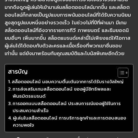
มากดึงดูดผู้เล่นให้เข้ามาเล่นสล็อตออนไลน์มากขึ้น และสล็อต
ออนไลน์ก็กลายเป็นรูปแบบการพนันออนไลน์ที่ได้รับความนิยม
สูงสุดรูปแบบหนึ่งอย่างรวดเร็ว
ในช่วงไม่กี่ปีที่ผ่านมา มีเกม
สล็อตออนไลน์ที่อิงจากรายการทีวี ภาพยนตร์ และธีมยอดนิ
ยมอื่นๆ เพิ่มมากขึ้น สล็อตแบรนด์เหล่านี้ไม่เพียงแต่ให้โอกาส
ผู้เล่นได้โต้ตอบกับตัวละครและเนื้อเรื่องที่พวกเขาชื่นชอบ
เท่านั้น แต่ยังมาพร้อมกับคุณสมบัติและโบนัสพิเศษอีกด้วย
สารบัญ
สล็อตออนไลน์ มอบความตื่นเต้นจากการได้รับรางวัลใหญ่
การส่งเสริมเกมสล็อตออนไลน์ ของผู้มีอิทธิพลและ
พันธมิตรแบรนด์
การออกเเบบสล็อตออนไลน์ ประสบการณ์ของผู้ใช้ในการ
ประสบความสำเร็จ
ผู้เล่นในสล็อตออนไลน์ การบริการลูกค้าและการตอบสนอง
ความพอใจ