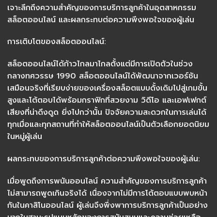
เจาะลึกถึงความสำคัญของการบริการลูกค้าในอุตสาหกรรม
สล็อตออนไลน์ และผลกระทบต่อความพึงพอใจของผู้เล่น
การเติบโตของสล็อตออนไลน์:
สล็อตออนไลน์ได้ก้าวไกลมาไกลตั้งแต่มีการเปิดตัวในช่วง
กลางทศวรรษ 1990 สล็อตออนไลน์ได้พัฒนาจากเวอร์ชัน
เสมือนจริงที่เรียบง่ายของเครื่องสล็อตแบบดั้งเดิมไปสู่เกมขั้น
สูงและโต้ตอบได้พร้อมกราฟิกที่สวยงาม วิดีโอ และเอฟเฟกต์
เสียงที่น่าดึงดูด ยิ่งไปกว่านั้น ปัจจัยความสะดวกในการเล่นได้
ทุกเมื่อและทุกสถานที่ทำให้สล็อตออนไลน์เป็นตัวเลือกยอดนิยม
ในหมู่ผู้เล่น
ผลกระทบของการบริการลูกค้าต่อความพึงพอใจของผู้เล่น:
เมื่อพูดถึงการพนันออนไลน์ ความสำคัญของการบริการลูกค้า
ไม่สามารถพูดเกินจริงได้ เนื่องจากไม่มีการโต้ตอบแบบพบหน้า
กันในคาสิโนออนไลน์ ผู้เล่นจึงพึ่งพาการบริการลูกค้าเป็นอย่าง