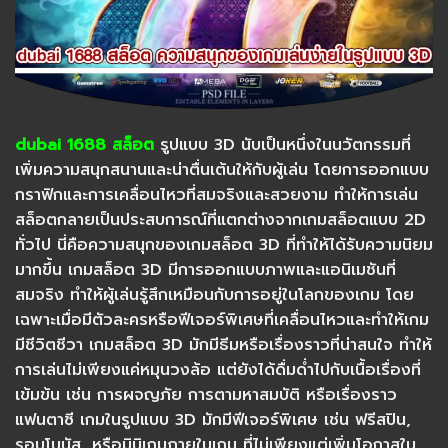
dubai 1688 สล็อต
รูปแบบ 3D นับเป็นหนึ่งในนวัตกรรมที่
เพิ่มความสนุกสนานและน่าตื่นเต้นให้กับผู้เล่น โดยการออกแบบ
กราฟิกและการเคลื่อนไหวที่สมจริงและสวยงาม ทำให้การเล่น
สล็อตกลายเป็นประสบการณ์ที่แตกต่างจากเกมสล็อตแบบ 2D
ทั่วไป นี่คือความสนุกของเกมสล็อต 3D ที่ทำให้ได้รับความนิยม
มากขึ้น
เกมสล็อต 3D มีการออกแบบภาพและแอนิเมชันที่
สมจริง ทำให้ผู้เล่นรู้สึกเหมือนกับการอยู่ในโลกของเกม โดย
เฉพาะเมื่อมีตัวละครหรือฟีเจอร์พิเศษที่เคลื่อนไหวและทำให้เกม
มีชีวิตชีวา
เกมสล็อต 3D มักมีธีมหรือเรื่องราวที่น่าสนใจ ทำให้
การเล่นไม่เพียงแค่หมุนวงล้อ แต่ยังได้ดื่มด่ำไปกับเนื้อเรื่องที่
เข้มข้น เช่น การผจญภัย การตามหาสมบัติ หรือเรื่องราว
แฟนตาซี
เกมในรูปแบบ 3D มักมีฟีเจอร์พิเศษ เช่น ฟรีสปิน,
รอบโบนัส, หรือมินิเกมภายในเกม ที่ไม่เพียงแต่เพิ่มโอกาสใน