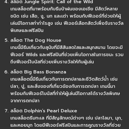
สล็อต Jungle Spirit: Call of the Wild
เกมสล็อตที่มาพร้อมกับธีมป่าฝนของเอเชีย มีสัตว์หลาย
ชนิด เช่น เสือ, งู, นก และเต่า พร้อมกับฟีเจอร์ที่ช่วยให้ผู้
เล่นมีโอกาสทำกำไรสูง เช่น ฟีเจอร์เลือกสัตว์เพื่อรับรางวัล
พิเศษและฟรีสปิน
สล็อต The Dog House
เกมนี้มีธีมเกี่ยวกับสุนัขที่มีสีสันสดใสและสนุกสนาน โดยจะมี
ฟีเจอร์ Wilds และฟรีสปินที่ช่วยเพิ่มโอกาสในการชนะ รวม
ถึงฟีเจอร์โบนัสที่ช่วยเพิ่มรางวัลให้กับผู้เล่น
สล็อต Big Bass Bonanza
เกมสล็อตนี้มีธีมเกี่ยวกับการตกปลาและชีวิตสัตว์น้ำ เช่น
ปลา, ปู, และสิ่งของที่เกี่ยวข้องกับการตกปลา เกมนี้มา
พร้อมกับฟีเจอร์โบนัสที่ทำให้ผู้เล่นมีโอกาสได้รางวัลพิเศษ
จากการตกปลา
สล็อต Dolphin’s Pearl Deluxe
เกมสล็อตธีมทะเล ที่มีสัญลักษณ์ต่างๆ เช่น ปลาโลมา, มุก,
และหอยมุก โดยมีฟีเจอร์ฟรีสปินและการคูณรางวัลที่ช่วย