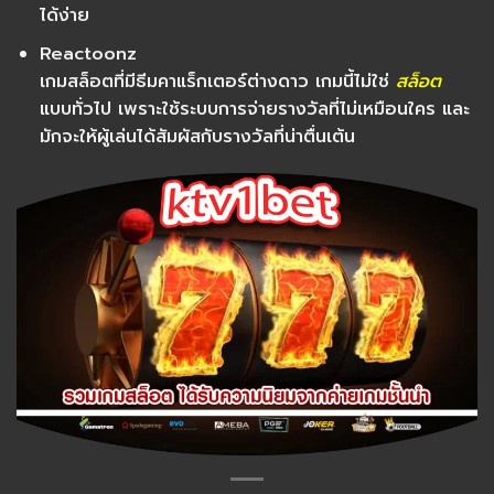
ได้ง่าย
Reactoonz
เกมสล็อตที่มีธีมคาแร็กเตอร์ต่างดาว เกมนี้ไม่ใช่
สล็อต
แบบทั่วไป เพราะใช้ระบบการจ่ายรางวัลที่ไม่เหมือนใคร และ
มักจะให้ผู้เล่นได้สัมผัสกับรางวัลที่น่าตื่นเต้น