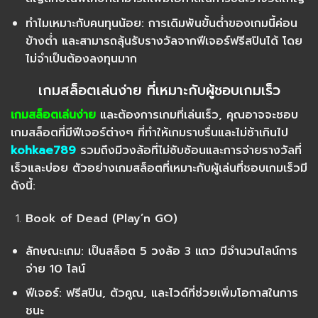
ทำไมเหมาะกับคนทุนน้อย: การเดิมพันขั้นต่ำของเกมนี้ค่อน
ข้างต่ำ และสามารถลุ้นรับรางวัลจากฟีเจอร์ฟรีสปินได้ โดย
ไม่จำเป็นต้องลงทุนมาก
เกมสล็อตเล่นง่าย ที่เหมาะกับผู้ชอบเกมเร็ว
เกมสล็อตเล่นง่าย
และต้องการเกมที่เล่นเร็ว, คุณอาจจะชอบ
เกมสล็อตที่มีฟีเจอร์ต่างๆ ที่ทำให้เกมราบรื่นและไม่ช้าเกินไป
kohkae789
รวมถึงมีวงล้อที่ไม่ซับซ้อนและการจ่ายรางวัลที่
เร็วและบ่อย ตัวอย่างเกมสล็อตที่เหมาะกับผู้เล่นที่ชอบเกมเร็วมี
ดังนี้:
Book of Dead (Play’n GO)
ลักษณะเกม: เป็นสล็อต 5 วงล้อ 3 แถว มีจำนวนไลน์การ
จ่าย 10 ไลน์
ฟีเจอร์: ฟรีสปิน, ตัวคูณ, และไวด์ที่ช่วยเพิ่มโอกาสในการ
ชนะ