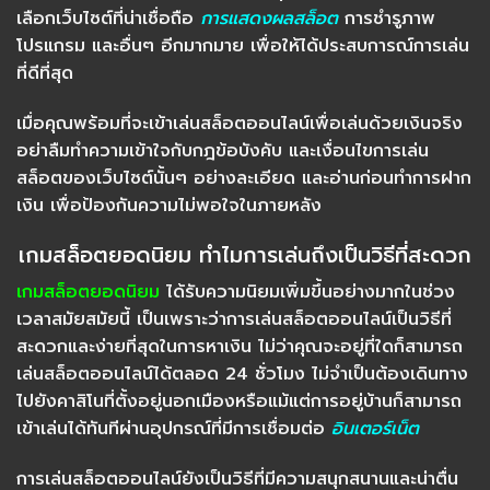
เลือกเว็บไซต์ที่น่าเชื่อถือ
การแสดงผลสล็อต
การชำรูภาพ
โปรแกรม และอื่นๆ อีกมากมาย เพื่อให้ได้ประสบการณ์การเล่น
ที่ดีที่สุด
เมื่อคุณพร้อมที่จะเข้าเล่นสล็อตออนไลน์เพื่อเล่นด้วยเงินจริง
อย่าลืมทำความเข้าใจกับกฎข้อบังคับ และเงื่อนไขการเล่น
สล็อตของเว็บไซต์นั้นๆ อย่างละเอียด และอ่านก่อนทำการฝาก
เงิน เพื่อป้องกันความไม่พอใจในภายหลัง
เกมสล็อตยอดนิยม
ทำไมการเล่นถึงเป็นวิธีที่สะดวก
เกมสล็อตยอดนิยม
ได้รับความนิยมเพิ่มขึ้นอย่างมากในช่วง
เวลาสมัยสมัยนี้ เป็นเพราะว่าการเล่นสล็อตออนไลน์เป็นวิธีที่
สะดวกและง่ายที่สุดในการหาเงิน ไม่ว่าคุณจะอยู่ที่ใดก็สามารถ
เล่นสล็อตออนไลน์ได้ตลอด 24 ชั่วโมง ไม่จำเป็นต้องเดินทาง
ไปยังคาสิโนที่ตั้งอยู่นอกเมืองหรือแม้แต่การอยู่บ้านก็สามารถ
เข้าเล่นได้ทันทีผ่านอุปกรณ์ที่มีการเชื่อมต่อ
อินเตอร์เน็ต
การเล่นสล็อตออนไลน์ยังเป็นวิธีที่มีความสนุกสนานและน่าตื่น