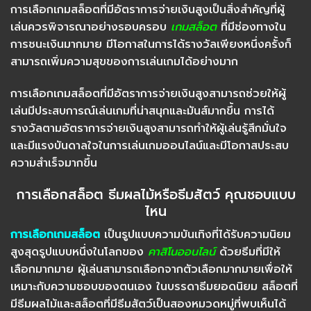
การเลือกเกมสล็อตที่มีอัตราการจ่ายเงินสูงเป็นสิ่งสำคัญที่ผู้
เล่นควรพิจารณาอย่างรอบครอบ
เกมสล็อต
ที่มีช่องทางใน
การชนะเงินมากมาย มีโอกาสในการได้รางวัลเพียงหนึ่งครั้งก็
สามารถเพิ่มความสุขของการเล่นเกมได้อย่างมาก
การเลือกเกมสล็อตที่มีอัตราการจ่ายเงินสูงสามารถช่วยให้ผู้
เล่นมีประสบการณ์เล่นเกมที่น่าสนุกและมันส์มากขึ้น การได้
รางวัลตามอัตราการจ่ายเงินสูงสามารถทำให้ผู้เล่นรู้สึกมั่นใจ
และมีแรงบันดาลใจในการเล่นเกมออนไลน์และมีโอกาสประสบ
ความสำเร็จมากขึ้น
การเลือกสล็อต
ธีมผลไม้หรือธีมสัตว์ คุณชอบแบบ
ไหน
การเลือกเกมสล็อต
เป็นรูปแบบความบันเทิงที่ได้รับความนิยม
สูงสุดรูปแบบหนึ่งในโลกของ
คาสิโนออนไลน์
ด้วยธีมที่มีให้
เลือกมากมาย ผู้เล่นสามารถเลือกจากตัวเลือกมากมายเพื่อให้
เหมาะกับความชอบของตนเอง ในบรรดาธีมยอดนิยม สล็อตที่
มีธีมผลไม้และสล็อตที่มีธีมสัตว์เป็นสองหมวดหมู่ที่พบเห็นได้