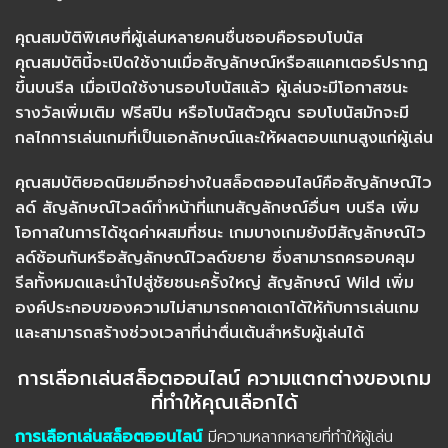
คุณสมบัติพิเศษที่ผู้เล่นหลายคนชื่นชอบคือรอบโบนัส
คุณสมบัตินี้จะเปิดใช้งานเมื่อสัญลักษณ์หรือสแคทเตอร์ปรากฏ
ขึ้นบนรีล เมื่อเปิดใช้งานรอบโบนัสแล้ว ผู้เล่นจะมีโอกาสชนะ
รางวัลเพิ่มเติม ฟรีสปิน หรือโบนัสตัวคูณ รอบโบนัสมักจะมี
กลไกการเล่นเกมที่เป็นเอกลักษณ์และให้ผลตอบแทนสูงแก่ผู้เล่น
คุณสมบัติยอดนิยมอีกอย่างในสล็อตออนไลน์คือสัญลักษณ์ไว
ลด์ สัญลักษณ์ไวลด์ทำหน้าที่แทนสัญลักษณ์อื่นๆ บนรีล เพิ่ม
โอกาสในการได้ชุดค่าผสมที่ชนะ เกมบางเกมยังมีสัญลักษณ์ไว
ลด์ซ้อนกันหรือสัญลักษณ์ไวลด์ขยาย ซึ่งสามารถครอบคลุม
รีลทั้งหมดและนำไปสู่ชัยชนะครั้งใหญ่ สัญลักษณ์ Wild เพิ่ม
องค์ประกอบของความไม่สามารถคาดเดาได้ให้กับการเล่นเกม
และสามารถสร้างช่วงเวลาที่น่าตื่นเต้นสำหรับผู้เล่นได้
การเลือกเล่นสล็อตออนไลน์
ความแตกต่างของเกม
ที่ทำให้คุณเลือกได้
การเลือกเล่นสล็อตออนไลน์
มีความหลากหลายที่ทำให้ผู้เล่น