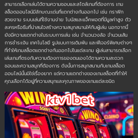
สามารถเลือกเล่นได้ตามความชอบและสไตล์เกมที่ต้องการ เกม
สล็อตออนไลน์มีลักษณะเด่นที่แตกต่างกันออกไป เช่น กราฟิก
สวยงาม ระบบเล่นที่ใช้งานง่าย โบนัสและแจ็คพอตที่มีมูลค่าสูง ตัว
ละครหรือธีมที่น่าสนใจสร้างความสนุกสนานให้กับผู้เล่น นอกจากนี้
ยังมีความแตกต่างในระบบการเล่น เช่น จำนวนวงล้อ จำนวนเส้น
การชำระเงิน เทคโนโลยี รูปแบบการเดิมพัน และฟีเจอร์พิเศษต่างๆ
ที่ทำให้เกมสล็อตแตกต่างกันออกไปในแต่ละเกม ผู้เล่นสามารถเลือก
เล่นเกมที่ตรงกับความต้องการของตนเองได้ตามความสะดวก
ชอบและความสนุกที่ต้องการ ดังนั้นการสนุกสนานกับเกมสล็อต
ออนไลน์นั้นมิใช่เรื่องยาก แต่ความแตกต่างของเกมสล็อตที่ทำให้
คุณเลือกได้อยู่ที่ความสนุกและคุณภาพของเกมแต่ละชนิด