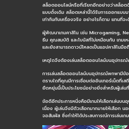
สล็อตออนไลน์หรือที่เรียกอีกอย่างว่าสล็อต
แบบดั้งเดิม สล็อตเหล่านี้ได้รับการออกแ
เท่ากันกับเครื่องจริง อย่างไรก็ตาม แทนที่จะ
ผู้พัฒนาเกมคาสิโน เช่น Microgaming, N
ธีม คุณสมบัติ และโบนัสที่ไม่เหมือนกัน เกมเ
และยังสามารถดาวน์โหลดเป็นแอปคาสิโนมือถื
เหตุใดจึงต้องเล่นสล็อตออนไลน์บนอุปกรณ
การเล่นสล็อตออนไลน์บนอุปกรณ์พกพามีข้อ
ตราบใดที่คุณมีการเชื่อมต่ออินเทอร์เน็ตที่เ
ยืดหยุ่นนี้เป็นประโยชน์อย่างยิ่งสำหรับผู้เล่นท
ข้อดีอีกประการหนึ่งคือมีเกมให้เลือกเล่นบ
เนื่อง ผู้เล่นจึงมีตัวเลือกมากมายให้เลือก น
จอสัมผัส ซึ่งทำให้ได้ประสบการณ์การเล่นเกมที