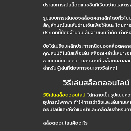
ประสบการณ์สล็อตแมชชีนที่เรียบง่ายและต
รูปแบบการเล่นของสล็อตคลาสสิกโดยทั่วไปประ
สัญลักษณ์บนเส้นจ่ายเงินเพื่อให้ชนะ โดยการจ
ประเภทนี้มักมีจำนวนเส้นจ่ายเงินจำกัด ทำให้เข้
ข้อได้เปรียบหลักประการหนึ่งของสล็อตคลาสสิก
คุณสมบัติโบนัสเพื่อเล่น สล็อตเหล่านี้เหมาะ
ชวนคิดถึงมากกว่า นอกจากนี้ สล็อตคลาสสิกมักจ
สำหรับผู้เล่นที่ต้องการชนะรางวัลใหญ่
วิธีเล่นสล็อตออนไล
วิธีเล่นสล็อตออนไลน์
ได้กลายเป็นรูปแบบควา
อุปกรณ์พกพา ทำให้การเข้าถึงและเล่นเกมเหล
ออนไลน์และให้คำแนะนำและเคล็ดลับสำหรับ
สล็อตออนไลน์คืออะไร