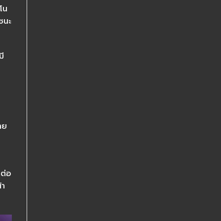
ิโน
ชนะ
มี
าย
งต่อ
้า