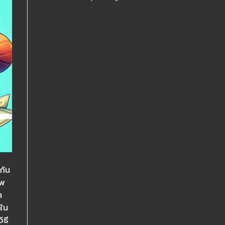
กัน
าพ
ต
งใน
ิธี