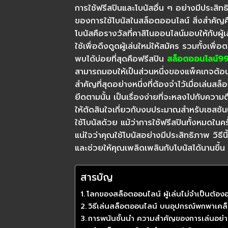
การใช้ฟรีสปินและโบนัสอื่น ๆ อย่างมีประส
ของการใช้โบนัสในสล็อตออนไลน์ สิ่งสำคัญคื
โบนัสคือรางวัลที่คาสิโนออนไลน์มอบให้กับผู้เ
ใช้เพื่อดึงดูดผู้เล่นใหม่ให้สมัคร รวมทั้งเพื่อ
พบได้บ่อยที่สุดคือฟรีสปิน
สล็อตออนไลน์9
สามารถมอบให้เป็นส่วนหนึ่งของแพ็คเกจต้อนร
สำคัญที่สุดอย่างหนึ่งที่ต้องจำไว้เมื่อเล่
ยึดตามนั้น เป็นเรื่องง่ายที่จะหลงไปกับความตื
ให้ตัดสินใจเกี่ยวกับงบประมาณสำหรับเซสชันนั
ใช้โบนัสด้วย แม้ว่าการใช้ฟรีสปินทั้งหมดในค
แน่ใจว่าคุณใช้โบนัสอย่างมีประสิทธิภาพ วิธี
และช่วยให้คุณเพลิดเพลินกับโบนัสได้นานขึ้น
สารบัญ
โลกของสล็อตออนไลน์ ผู้เล่นไม่จำเป็นต้อง
วิธีเล่นสล็อตออนไลน์ บนอุปกรณ์พกพาเคล
การพนันชั้นนำ ความสำคัญของการเล่นอย่