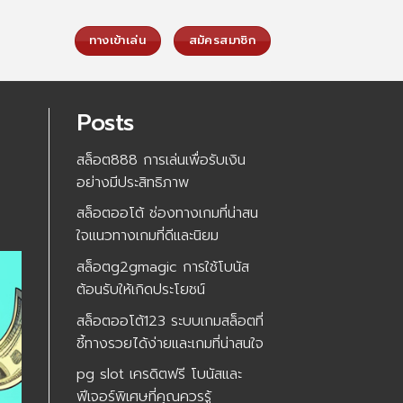
ทางเข้าเล่น
สมัครสมาชิก
Posts
สล็อต888 การเล่นเพื่อรับเงิน
อย่างมีประสิทธิภาพ
สล็อตออโต้ ช่องทางเกมที่น่าสน
ใจเเนวทางเกมที่ดีเเละนิยม
สล็อตg2gmagic การใช้โบนัส
ต้อนรับให้เกิดประโยชน์
สล็อตออโต้123 ระบบเกมสล็อตที่
ชี้ทางรวยได้ง่ายเเละเกมที่น่าสนใจ
pg slot เครดิตฟรี โบนัสและ
ฟีเจอร์พิเศษที่คุณควรรู้