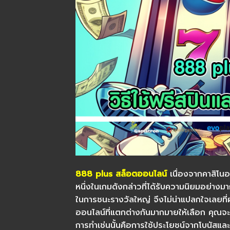
888 plus สล็อตออนไลน์
เนื่องจากคาสิโนอ
หนึ่งในเกมดังกล่าวที่ได้รับความนิยมอย่างมา
ในการชนะรางวัลใหญ่ จึงไม่น่าแปลกใจเลยท
ออนไลน์ที่แตกต่างกันมากมายให้เลือก คุณจะมั่
การทำเช่นนั้นคือการใช้ประโยชน์จากโบนัสและโ