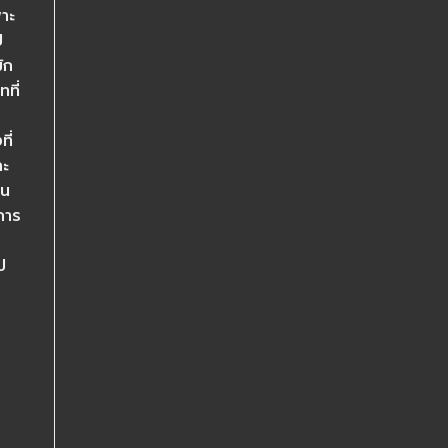
พาะ
ป
ัก
ที่
งที่
ละ
่น
บการ
ป