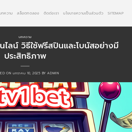
บทความ
สล็อตทดลอง
ติดต่อเรา
นโยบายความเป็นส่วนตัว
SITEMAP
บทความ
ลน์ วิธีใช้ฟรีสปินและโบนัสอย่างมี
ประสิทธิภาพ
TED ON
มกราคม 10, 2025
BY
ADMIN