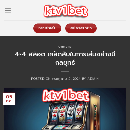
Skip
to
content
ทางเข้าเล่น
สมัครสมาชิก
บทความ
4×4 สล็อต เคล็ดลับในการเล่นอย่างมี
กลยุทธ์
POSTED ON
กรกฎาคม 5, 2024
BY
ADMIN
05
ก.ค.