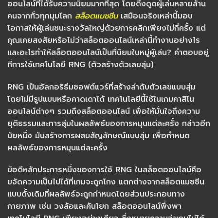
ออนไลน์ที่ได้รับความนิยมมากที่สุด โดยดึงดูดผู้เล่นหลายล้าน
คนจากทั่วทุกมุมโลก
สล็อตแมชชีน
เสมือนจริงเหล่านี้มอบ
โอกาสให้ผู้เล่นชนะรางวัลใหญ่ด้วยการคลิกเพียงไม่กี่ครั้ง แต่
คุณเคยสงสัยหรือไม่ว่าสล็อตออนไลน์เหล่านี้ทำงานอย่างไร
และอะไรทำให้สล็อตออนไลน์เป็นที่นิยมในหมู่ผู้เล่น? คำตอบอยู่
ที่การใช้เทคโนโลยี RNG (ตัวสร้างตัวเลขสุ่ม)
RNG เป็นอัลกอริธึมซอฟต์แวร์ที่สร้างลำดับตัวเลขแบบสุ่ม
โดยไม่มีรูปแบบหรือคาดเดาได้ เทคโนโลยีนี้ใช้ในเกมคาสิโน
ออนไลน์ต่างๆ รวมถึงสล็อตออนไลน์ เพื่อให้มั่นใจถึงความ
ยุติธรรมและการสุ่มในผลลัพธ์ของการหมุนแต่ละครั้ง กล่าวอีก
นัยหนึ่ง มันสร้างการผสมสัญลักษณ์แบบสุ่ม เพื่อกำหนด
ผลลัพธ์ของการหมุนแต่ละครั้ง
ข้อดีหลักประการหนึ่งของการใช้ RNG ในสล็อตออนไลน์คือ
ขจัดความเป็นไปได้ที่เกมจะถูกโกง แตกต่างจากสล็อตแมชชีน
แบบดั้งเดิมที่ผลลัพธ์จะถูกกำหนดโดยส่วนประกอบทาง
กายภาพ เช่น วงล้อและคันโยก สล็อตออนไลน์พึ่งพา