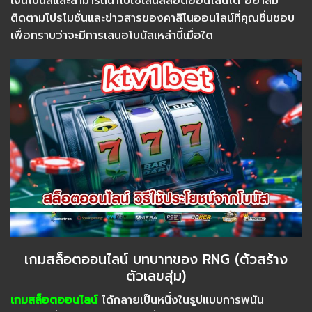
เงินโบนัสและสามารถนำไปใช้เล่นสล็อตออนไลน์ได้ อย่าลืม
ติดตามโปรโมชั่นและข่าวสารของคาสิโนออนไลน์ที่คุณชื่นชอบ
เพื่อทราบว่าจะมีการเสนอโบนัสเหล่านี้เมื่อใด
เกมสล็อตออนไลน์ บทบาทของ RNG (ตัวสร้าง
ตัวเลขสุ่ม)
เกมสล็อตออนไลน์
ได้กลายเป็นหนึ่งในรูปแบบการพนัน