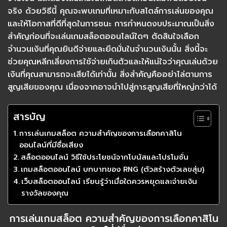
จริง ด้วยวิธีนี้ คุณจะพบเกมที่เหมาะกับสไตล์การเล่นของคุณ
และให้โอกาสที่ดีที่สุดในการชนะ
การกำหนดงบประมาณเป็นสิ่ง
สำคัญก่อนที่จะเล่นเกมสล็อตออนไลน์ใดๆ ตัดสินใจเลือก
จำนวนเงินที่คุณยินดีจ่ายและยึดมั่นในจำนวนเงินนั้น สิ่งนี้จะ
ช่วยคุณหลีกเลี่ยงการใช้จ่ายเกินตัวและให้แน่ใจว่าคุณเล่นด้วย
เงินที่คุณสามารถจะเสียได้เท่านั้น สิ่งสำคัญคืออย่าไล่ตามการ
สูญเสียของคุณ เนื่องจากอาจนำไปสู่การสูญเสียที่ใหญ่กว่าได้
สารบัญ
การเล่นเกมสล็อต ความสำคัญของการเลือกคาสิโน
ออนไลน์ที่มีชื่อเสียง
สล็อตออนไลน์ วิธีใช้ประโยชน์จากโบนัสและโปรโมชั่น
เกมสล็อตออนไลน์ บทบาทของ RNG (ตัวสร้างตัวเลขสุ่ม)
เว็บสล็อตออนไลน์ เรียนรู้ว่าเมื่อใดควรหยุดและจ่ายเงิน
รางวัลของคุณ
การเล่นเกมสล็อต ความสำคัญของการเลือกคาสิโน