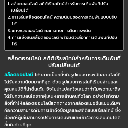
สล็อตออนไลน์ สถิติเรียลไทม์สำหรับการเดิมพันที่ปรับ
เปลี่ยนได้
การเล่นสล็อตออนไลน์ ความนิยมของการเดิมพันแบบปรับ
ได้
แทงหวยออนไลน์ ผลกระทบการติดการพนัน
การแข่งขันสล็อตออนไลน์ พร้อมตัวเลือกการเดิมพันที่ปรับ
ได้
สล็อตออนไลน์
สถิติเรียลไทม์สำหรับการเดิมพันที่
ปรับเปลี่ยนได้
สล็อตออนไลน์
ได้กลายเป็นหนึ่งในรูปแบบการพนันออนไลน์ที่
ได้รับความนิยมมากที่สุด ด้วยรูปแบบการเล่นที่เรียบง่ายและ
คุณสมบัติที่น่าตื่นเต้น จึงไม่น่าแปลกใจเลยว่าทำไมพวกเขาถึง
ได้รับความสนใจจากผู้เล่นหลายล้านคนทั่วโลก อย่างไรก็ตาม
สิ่งที่ทำให้สล็อตออนไลน์แตกต่างจากสล็อตแมชชีนแบบเดิมๆ
คือความสามารถในการเข้าถึงข้อมูลและสถิติแบบเรียลไทม์ ซึ่ง
ช่วยให้ผู้เล่นสามารถปรับการเดิมพันและเข้าใจการเล่นเกมได้ดี
ขึ้นในท้ายที่สุด