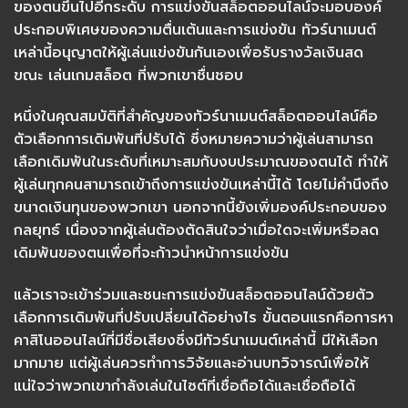
ของตนขึ้นไปอีกระดับ การแข่งขันสล็อตออนไลน์จะมอบองค์
ประกอบพิเศษของความตื่นเต้นและการแข่งขัน ทัวร์นาเมนต์
เหล่านี้อนุญาตให้ผู้เล่นแข่งขันกันเองเพื่อรับรางวัลเงินสด
ขณะ เล่นเกมสล็อต ที่พวกเขาชื่นชอบ
หนึ่งในคุณสมบัติที่สำคัญของทัวร์นาเมนต์สล็อตออนไลน์คือ
ตัวเลือกการเดิมพันที่ปรับได้ ซึ่งหมายความว่าผู้เล่นสามารถ
เลือกเดิมพันในระดับที่เหมาะสมกับงบประมาณของตนได้ ทำให้
ผู้เล่นทุกคนสามารถเข้าถึงการแข่งขันเหล่านี้ได้ โดยไม่คำนึงถึง
ขนาดเงินทุนของพวกเขา นอกจากนี้ยังเพิ่มองค์ประกอบของ
กลยุทธ์ เนื่องจากผู้เล่นต้องตัดสินใจว่าเมื่อใดจะเพิ่มหรือลด
เดิมพันของตนเพื่อที่จะก้าวนำหน้าการแข่งขัน
แล้วเราจะเข้าร่วมและชนะการแข่งขันสล็อตออนไลน์ด้วยตัว
เลือกการเดิมพันที่ปรับเปลี่ยนได้อย่างไร ขั้นตอนแรกคือการหา
คาสิโนออนไลน์ที่มีชื่อเสียงซึ่งมีทัวร์นาเมนต์เหล่านี้ มีให้เลือก
มากมาย แต่ผู้เล่นควรทำการวิจัยและอ่านบทวิจารณ์เพื่อให้
แน่ใจว่าพวกเขากำลังเล่นในไซต์ที่เชื่อถือได้และเชื่อถือได้