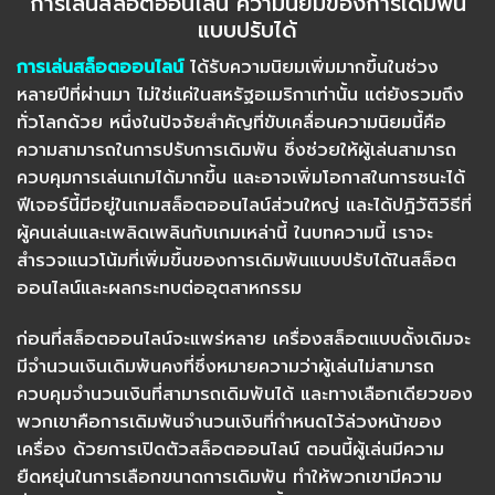
การเล่นสล็อตออนไลน์ ความนิยมของการเดิมพัน
แบบปรับได้
การเล่นสล็อตออนไลน์
ได้รับความนิยมเพิ่มมากขึ้นในช่วง
หลายปีที่ผ่านมา ไม่ใช่แค่ในสหรัฐอเมริกาเท่านั้น แต่ยังรวมถึง
ทั่วโลกด้วย หนึ่งในปัจจัยสำคัญที่ขับเคลื่อนความนิยมนี้คือ
ความสามารถในการปรับการเดิมพัน ซึ่งช่วยให้ผู้เล่นสามารถ
ควบคุมการเล่นเกมได้มากขึ้น และอาจเพิ่มโอกาสในการชนะได้
ฟีเจอร์นี้มีอยู่ในเกมสล็อตออนไลน์ส่วนใหญ่ และได้ปฏิวัติวิธีที่
ผู้คนเล่นและเพลิดเพลินกับเกมเหล่านี้ ในบทความนี้ เราจะ
สำรวจแนวโน้มที่เพิ่มขึ้นของการเดิมพันแบบปรับได้ในสล็อต
ออนไลน์และผลกระทบต่ออุตสาหกรรม
ก่อนที่สล็อตออนไลน์จะแพร่หลาย เครื่องสล็อตแบบดั้งเดิมจะ
มีจำนวนเงินเดิมพันคงที่ซึ่งหมายความว่าผู้เล่นไม่สามารถ
ควบคุมจำนวนเงินที่สามารถเดิมพันได้ และทางเลือกเดียวของ
พวกเขาคือการเดิมพันจำนวนเงินที่กำหนดไว้ล่วงหน้าของ
เครื่อง ด้วยการเปิดตัวสล็อตออนไลน์ ตอนนี้ผู้เล่นมีความ
ยืดหยุ่นในการเลือกขนาดการเดิมพัน ทำให้พวกเขามีความ