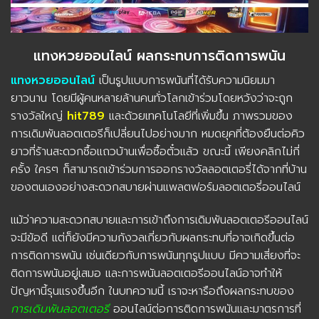
แทงหวยออนไลน์ ผลกระทบการติดการพนัน
แทงหวยออนไลน์
เป็นรูปแบบการพนันที่ได้รับความนิยมมา
ยาวนาน โดยมีผู้คนหลายล้านคนทั่วโลกเข้าร่วมโดยหวังว่าจะถูก
รางวัลใหญ่
hit789
และด้วยเทคโนโลยีที่เพิ่มขึ้น ภาพรวมของ
การเดิมพันลอตเตอรีก็เปลี่ยนไปอย่างมาก หมดยุคที่ต้องยืนต่อคิว
ยาวที่ร้านสะดวกซื้อแถวบ้านเพื่อซื้อตั๋วแล้ว ขณะนี้ เพียงคลิกไม่กี่
ครั้ง ใครๆ ก็สามารถเข้าร่วมการออกรางวัลลอตเตอรี่ได้จากที่บ้าน
ของตนเองอย่างสะดวกสบายผ่านแพลตฟอร์มลอตเตอรี่ออนไลน์
แม้ว่าความสะดวกสบายและการเข้าถึงการเดิมพันลอตเตอรีออนไลน์
จะมีข้อดี แต่ก็ยังมีความกังวลเกี่ยวกับผลกระทบที่อาจเกิดขึ้นต่อ
การติดการพนัน เช่นเดียวกับการพนันทุกรูปแบบ มีความเสี่ยงที่จะ
ติดการพนันอยู่เสมอ และการพนันลอตเตอรีออนไลน์อาจทำให้
ปัญหานี้รุนแรงขึ้นอีก ในบทความนี้ เราจะหารือถึงผลกระทบของ
การเดิมพันลอตเตอรี
ออนไลน์ต่อการติดการพนันและมาตรการที่