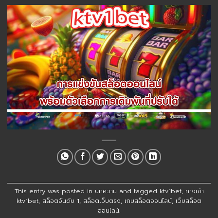
This entry was posted in
บทความ
and tagged
ktv1bet
,
ทางเข้า
ktv1bet
,
สล็อตอันดับ 1
,
สล็อตเว็บตรง
,
เกมสล็อตออนไลน์
,
เว็บสล็อต
ออนไลน์
.