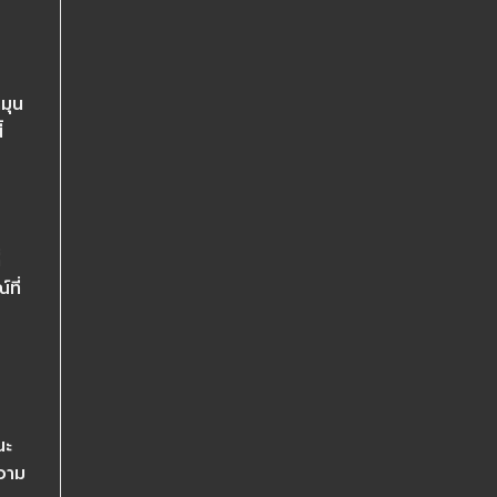
มุน
้
่
ที่
นะ
วาม