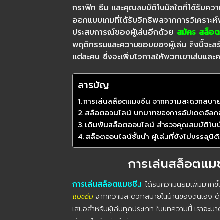
กราฟิก ธีม และคุณสมบัติโบนัสใดที่ได้รับความ
ออกแบบเกมที่ได้รับอิทธิพลจากการวิเคราะห์พ
ประสบการณ์ของผู้เล่นอีกด้วย
สมัคร สล็อ
พฤติกรรมและความชอบของผู้เล่น สิ่งนี้จะสร
แต่ละคน ซึ่งจะเพิ่มโอกาสให้พวกเขาเล่นและค
สารบัญ
การเล่นสล็อตแมชชีน จากความสะดวกสบาย
สล็อตออนไลน์ บทบาทของการอัปเดตอัลกอ
เดิมพันสล็อตออนไลน์ สำรวจคุณสมบัติโบน
สล็อตออนไลน์ชั้นนำ ผู้เล่นที่ยังไม่บรรลุนิ
การเล่นสล็อตแม
การเล่นสล็อตแมชชีน
ได้รับความนิยมเพิ่มมากขึ้
แมชชีน
จากความสะดวกสบายในบ้านของตนเอง ด้วยธ
เสนอสำหรับผู้เล่นทุกประเภท ในบทความนี้ เราจะมาด