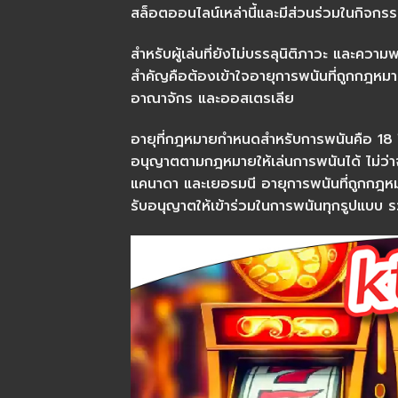
สล็อตออนไลน์เหล่านี้และมีส่วนร่วมในกิจก
สำหรับผู้เล่นที่ยังไม่บรรลุนิติภาวะ และควา
สำคัญคือต้องเข้าใจอายุการพนันที่ถูกกฎห
อาณาจักร และออสเตรเลีย
อายุที่กฎหมายกำหนดสำหรับการพนันคือ 18 ปี ซึ
อนุญาตตามกฎหมายให้เล่นการพนันได้ ไม่ว่า
แคนาดา และเยอรมนี อายุการพนันที่ถูกกฎหมา
รับอนุญาตให้เข้าร่วมในการพนันทุกรูปแบบ 