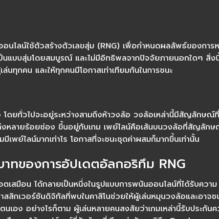
ตออนไลน์ใช้ตัวสร้างตัวเลขสุ่ม (RNG) เพื่อกำหนดผลลัพธ์ของการห
ป็นแบบสุ่มโดยสมบูรณ์ และไม่มีอิทธิพลจากปัจจัยภายนอกใดๆ สิ่งนี
ู้เล่นทุกคน และให้ทุกคนมีโอกาสเท่าเทียมกันในการชนะ
ทั่วไปจะอยู่ระหว่างสามถึงห้าวงล้อ วงล้อเหล่านี้มีสัญลักษณ์ที
งหลายร้อยช่อง ขึ้นอยู่กับเกม เพย์ไลน์คือเส้นบนวงล้อที่สัญลักษณ์
กมมีเพย์ไลน์มากเท่าไร โอกาสที่จะชนะชุดค่าผสมก็มากขึ้นเท่านั้น
บาทของการอัปเดตอัลกอริทึม RNG
งสล็อตเสมือน ได้กลายเป็นหนึ่งในรูปแบบการพนันออนไลน์ที่ได้รับความ
าสสิกเวอร์ชันดิจิทัลที่พบในคาสิโนช่วยให้ผู้เล่นหมุนวงล้อและอาจช
อง อย่างไรก็ตาม ผู้เล่นหลายคนสงสัยว่าเกมเหล่านี้รับประกันค