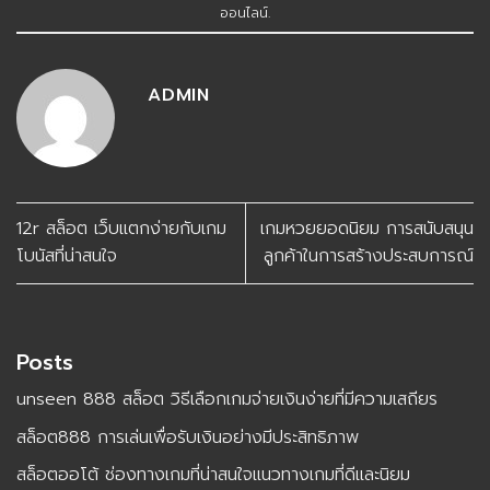
ออนไลน์
.
ADMIN
12r สล็อต เว็บแตกง่ายกับเกม
เกมหวยยอดนิยม การสนับสนุน
โบนัสที่น่าสนใจ
ลูกค้าในการสร้างประสบการณ์
Posts
unseen 888 สล็อต วิธีเลือกเกมจ่ายเงินง่ายที่มีความเสถียร
สล็อต888 การเล่นเพื่อรับเงินอย่างมีประสิทธิภาพ
สล็อตออโต้ ช่องทางเกมที่น่าสนใจเเนวทางเกมที่ดีเเละนิยม