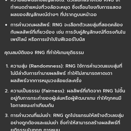
กำหนดตำแหน่งที่วงล้อจะหยุด ซึ่งเชื่อมโยงกับการแสดง
ผลของสัญลักษณ์ต่างๆ ที่ปรากฏบนหน้าจอ
การคำนวณผลลัพธ์: RNG จะเลือกตัวเลขสุ่มที่สอดคล้อง
กับผลลัพธ์ที่เกี่ยวข้อง เช่น การจับคู่สัญลักษณ์ที่ตรงกันใน
เพย์ไลน์ หรือการเข้าไปในฟีเจอร์โบนัส
คุณสมบัติของ RNG ที่ทำให้เกมยุติธรรม
ความสุ่ม (Randomness): RNG ใช้การคำนวณแบบสุ่มที่
ไม่มีลำดับการทำนายผลลัพธ์ ทำให้ไม่สามารถคาดเดา
ผลลัพธ์จากการหมุนวงล้อแต่ละครั้ง
ความเป็นธรรม (Fairness): ผลลัพธ์ที่เกิดจาก RNG ไม่ขึ้น
อยู่กับการกระทำของผู้เล่นหรือผู้พัฒนาเกม ทำให้ทุกคนมี
โอกาสชนะเท่าเทียมกัน
การคำนวณที่แม่นยำ: RNG ถูกโปรแกรมให้สร้างตัวเลขสุ่ม
อย่างถูกต้องและแม่นยำ ซึ่งทำให้สามารถสร้างผลลัพธ์ที่
ยุติธรรมในทุกๆ การหมุน