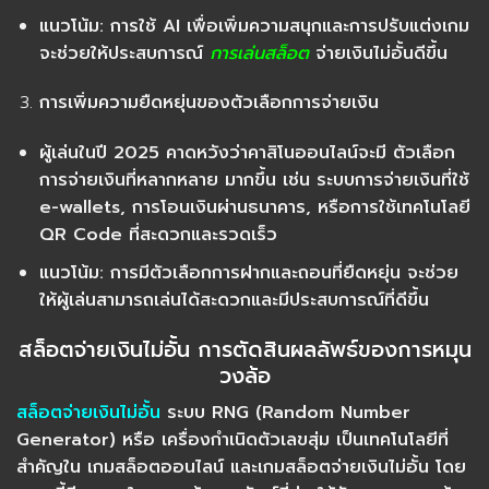
แนวโน้ม: การใช้ AI เพื่อเพิ่มความสนุกและการปรับแต่งเกม
จะช่วยให้ประสบการณ์
การเล่นสล็อต
จ่ายเงินไม่อั้นดีขึ้น
การเพิ่มความยืดหยุ่นของตัวเลือกการจ่ายเงิน
ผู้เล่นในปี 2025 คาดหวังว่าคาสิโนออนไลน์จะมี ตัวเลือก
การจ่ายเงินที่หลากหลาย มากขึ้น เช่น ระบบการจ่ายเงินที่ใช้
e-wallets, การโอนเงินผ่านธนาคาร, หรือการใช้เทคโนโลยี
QR Code ที่สะดวกและรวดเร็ว
แนวโน้ม: การมีตัวเลือกการฝากและถอนที่ยืดหยุ่น จะช่วย
ให้ผู้เล่นสามารถเล่นได้สะดวกและมีประสบการณ์ที่ดีขึ้น
สล็อตจ่ายเงินไม่อั้น การตัดสินผลลัพธ์ของการหมุน
วงล้อ
สล็อตจ่ายเงินไม่อั้น
ระบบ RNG (Random Number
Generator) หรือ เครื่องกำเนิดตัวเลขสุ่ม เป็นเทคโนโลยีที่
สำคัญใน เกมสล็อตออนไลน์ และเกมสล็อตจ่ายเงินไม่อั้น โดย