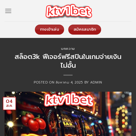
Skip
to
content
ทางเข้าเล่น
สมัครสมาชิก
บทความ
สล็อต3k ฟีเจอร์ฟรีสปินในเกมจ่ายเงิน
ไม่อั้น
POSTED ON
สิงหาคม 4, 2025
BY
ADMIN
04
ส.ค.