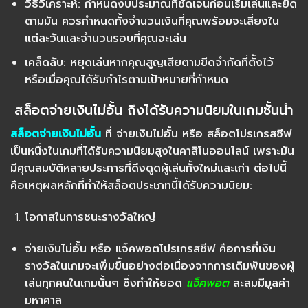
วิธีวิเคราะห์: กำหนดงบประมาณที่ชัดเจนก่อนเริ่มเล่นและยึด
ตามมัน ควรกำหนดทั้งจำนวนเงินที่คุณพร้อมจะเสี่ยงใน
แต่ละวันและจำนวนรอบที่คุณจะเล่น
เคล็ดลับ: หยุดเล่นหากคุณสูญเสียตามขีดจำกัดที่ตั้งไว้
หรือเมื่อคุณได้รับกำไรตามเป้าหมายที่กำหนด
สล็อตจ่ายเงินไม่อั้น ถึงได้รับความนิยมในเกมชั้นนำ
สล็อตจ่ายเงินไม่อั้น
ที่ จ่ายเงินไม่อั้น หรือ สล็อตโปรเกรสซีฟ
เป็นหนึ่งในเกมที่ได้รับความนิยมสูงในคาสิโนออนไลน์ เพราะมัน
มีคุณสมบัติหลายประการที่ดึงดูดผู้เล่นทั้งใหม่และเก่า ต่อไปนี้
คือเหตุผลหลักที่ทำให้สล็อตประเภทนี้ได้รับความนิยม:
โอกาสในการชนะรางวัลใหญ่
จ่ายเงินไม่อั้น หรือ แจ็คพอตโปรเกรสซีฟ คือการที่เงิน
รางวัลในเกมจะเพิ่มขึ้นอย่างต่อเนื่องจากการเดิมพันของผู้
เล่นทุกคนในเกมนั้นๆ ซึ่งทำให้ยอด
แจ็คพอต
สะสมมีมูลค่า
มหาศาล