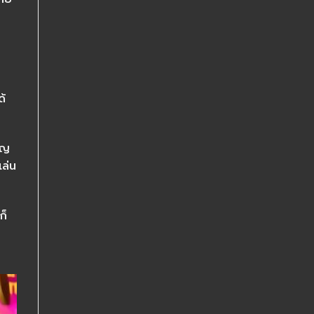
ด้
ูญ
เล่น
ก็