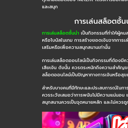
และสนุก
การเล่นสล็อตชั้น
การเล่นสล็อตชั้นนำ
เป็นกิจกรรมที่ทำให้ผู้
หรือโบนัสในเกม การสร้างยอดเงินจากการเล่
เสริมหรือเพื่อความสนุกสนานเท่านั้น
การเล่นสล็อตออนไลน์เป็นกิจกรรมที่ต้องมีควา
เสียเงิน ดังนั้น ควรตระหนักถึงความสำคัญขอ
สล็อตออนไลน์เป็นปัญหาทางการเงินหรือสุ
สำหรับบางคนที่มีทักษะและประสบการณ์ในการเ
ควรระวังเสมอว่าการพนันไม่มีความแน่นอน
สนุกสนานควรเป็นจุดหมายหลัก และไม่ควรถูกน