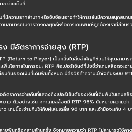
าอย่างเต็มที่
ี่มีความยากลำบากหรือซับซ้อนอาจทำให้การเล่นมีความสนุกสนาน
ะความสามารถในการวางกลยุทธ์หรือการเดิมพันให้ถูกต้องเรามีส่วนร่
รง มีอัตราการจ่ายสูง (RTP)
P (Return to Player) เป็นหนึ่งในสิ่งสำคัญที่ช่วยให้คุณสามาร
ะเพิ่มโอกาสในการชนะ RTP คือเปอร์เซ็นต์ที่บ่งชี้ว่าเกมสล็อตจะจ่า
อเทียบกับยอดเงินที่เดิมพันทั้งหมด นี่คือวิธีทำความเข้าใจกับระบบ R
ัตราการจ่ายคืนที่แสดงถึงเปอร์เซ็นต์ของเงินที่เดิมพันในเกมสล็
ในระยะยาว ตัวอย่างเช่น หากเกมสล็อตมี RTP 96% นั่นหมายความว่า
าว เกมนี้จะจ่ายคืนให้กับผู้เล่นเฉลี่ย 96 บาท และเจ้ามือจะเก็บ 4 บ
ยพันหรือหลายล้านครั้ง ซึ่งหมายความว่า RTP ไม่สามารถใช้คา