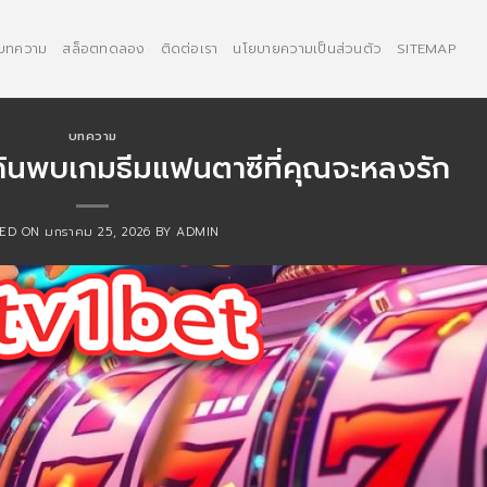
บทความ
สล็อตทดลอง
ติดต่อเรา
นโยบายความเป็นส่วนตัว
SITEMAP
บทความ
้นพบเกมธีมแฟนตาซีที่คุณจะหลงรัก
TED ON
มกราคม 25, 2026
BY
ADMIN