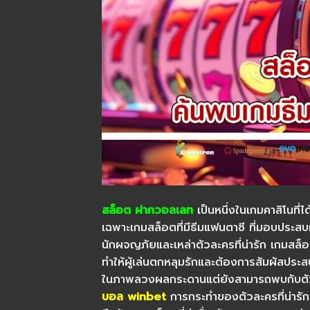
สล็อต ฝากวอลเลท
เป็นหนึ่งในเกมคาสิโนที
เฉพาะเกมสล็อตที่มีธีมแฟนตาซี ที่มอบประสบก
นักผจญภัยและเหล่าตัวละครที่น่ารัก เกมสล็อต
ทำให้ผู้เล่นตกหลุมรักและต้องการสัมผัสประส
ในภาพลวงผลกระดานแต่ยังสามารถพบกับตัวละ
บอล winbet
การกระทำของตัวละครที่น่ารัก