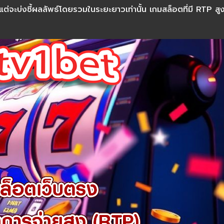
จะบ่งชี้ผลลัพธ์โดยรวมในระยะยาวเท่านั้น เกมสล็อตที่มี RTP สู