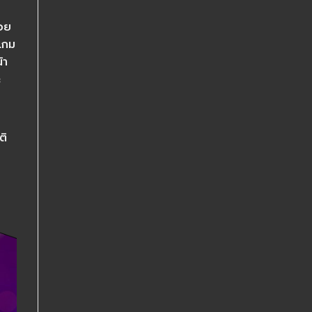
้วย
เกม
้า
ะ
ติ