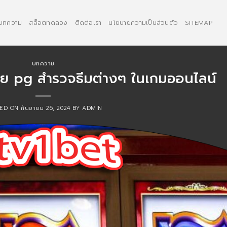
บทความ
สล็อตทดลอง
ติดต่อเรา
นโยบายความเป็นส่วนตัว
SITEMAP
บทความ
าย pg สำรวจธีมต่างๆ ในเกมออนไลน์
TED ON
กันยายน 26, 2024
BY
ADMIN