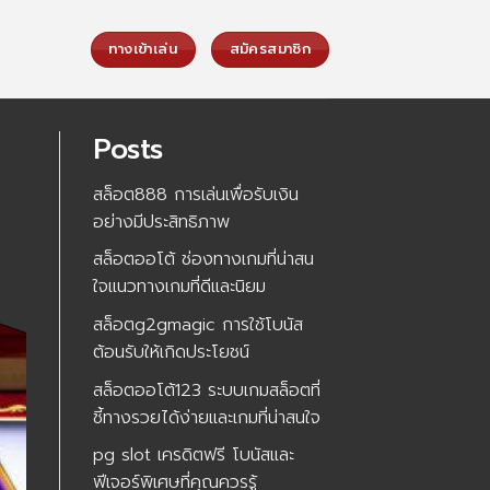
ทางเข้าเล่น
สมัครสมาชิก
Posts
สล็อต888 การเล่นเพื่อรับเงิน
อย่างมีประสิทธิภาพ
สล็อตออโต้ ช่องทางเกมที่น่าสน
ใจเเนวทางเกมที่ดีเเละนิยม
สล็อตg2gmagic การใช้โบนัส
ต้อนรับให้เกิดประโยชน์
สล็อตออโต้123 ระบบเกมสล็อตที่
ชี้ทางรวยได้ง่ายเเละเกมที่น่าสนใจ
pg slot เครดิตฟรี โบนัสและ
ฟีเจอร์พิเศษที่คุณควรรู้