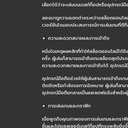
เลือกได้ว่าจะเล่นบนเดสก์ท็อปหรืออุปกรณ์ม
ลองมาดูความแตกต่างระหว่างสล็อตออนไลน์เวอ
เวอร์ชันใดมอบประสบการณ์การเล่นเกมที่ดีที่
ความสะดวกสบายและการเข้าถึง
หนึ่งในเหตุผลหลักที่ทำให้สล็อตออนไลน์ได้
ครั้ง ผู้เล่นก็สามารถเข้าถึงเกมสล็อตสุดโ
ความสะดวกสบายและการเข้าถึงได้ อุปกรณ์มือ
อุปกรณ์มือถือช่วยให้ผู้เล่นสามารถเข้าถึงเ
ติดขัดหรือกำลังรอการนัดหมาย ผู้เล่นก็สามาร
อุปกรณ์มือถือกลายเป็นแพลตฟอร์มสำหรับผู้
การเล่นเกมและกราฟิก
เมื่อพูดถึงคุณภาพของการเล่นเกมและกราฟิก
ขึ้นและโปรเซสเซอร์เดสก์ท็อปที่ทรงพลังยิ่งขึ้