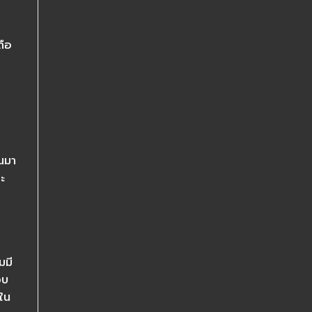
ถือ
ันมา
จะ
มมี
อบ
 ใน