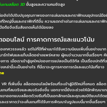
่นเกมสล็อต 3D
ขั้นสูงและความคมชัดสูง
อถือยังได้ปรับปรุงคุณภาพของการเล่นเกมและกราฟิกบนอุปกรณ์มือ
อที่ใหญ่ขึ้นและกราฟิกที่ดีขึ้น ความแตกต่างในการเล่นเกมและกราฟิก
อถือจึงเริ่มสังเกตเห็นได้น้อยลง
ออนไลน์ การคาดการณ์และแนวโน้ม
องทศวรรษแล้ว แต่ไม่กี่ปีที่ผ่านมาได้รับความนิยมเพิ่มขึ้นอย่างมาก
าร์ทโฟนและแท็บเล็ตอย่างแพร่หลาย ผู้คนจำนวนมากขึ้นเรื่อยๆ ห
การ เมื่อเราเข้าสู่ยุคใหม่ของการแปลงเป็นดิจิทัล เป็นเรื่องปกติที่
งเหล่านี้จะเป็นอย่างไร ที่นี่เราจะดูการคาดการณ์และแนวโน้มที่อาจ
me
 ที่เพิ่มขึ้น สล็อตออนไลน์พร้อมที่จะเข้าสู่มิติใหม่ทั้งหมด สล็อต
นเกมที่สมจริงและสมจริงยิ่งขึ้น นอกจากนี้ยังจะช่วยให้นักพัฒนาเก
วกเขาออกแบบสล็อตด้วยธีมที่เป็นเอกลักษณ์และคุณสมบัติแบบโต้ต
ละเราคาดว่าจะเห็นเกมที่ได้รับการพัฒนาในรูปแบบนี้มากขึ้นเรื่อยๆ