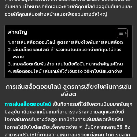
ล้มเหลว เป้าหมายที่ชัดเจนจะช่วยให้คุณมีสติปัจจุบันกับเกมและ
ช่วยให้คุณเล่นอย่างสม่ำเสมอเพื่อรวมรางวัลใหญ่
สารบัญ
การเล่นสล็อตออนไลน์ สูตรการเสี่ยงโชคในการเล่นสล็อต
เล่นสล็อตออนไลน์ สำรวจเกมโบนัสแตกง่ายที่คุณไม่ควร
พลาด
เกมสล็อตเดิมพันง่าย เล่นในมือถือมีบทบาทสำคัญแค่ไหน
สล็อตออนไลน์ เล่นเกมให้ได้เงินจริง วิธีหาโบนัสแตกง่าย
การเล่นสล็อตออนไลน์ สูตรการเสี่ยงโชคในการเล่น
สล็อต
การเล่นสล็อตออนไลน์
เป็นกิจกรรมที่ได้รับความนิยมมากในยุค
ปัจจุบัน เนื่องจากเป็นเกมที่สามารถสร้างความสนุกและยังมี
โอกาสในการรับรางวัลสูง เทคนิคในการเล่นสล็อตเพื่อเพิ่ม
โอกาสได้รับโบนัสหรือแจ็คพอตง่าย ๆ นั้นมีหลากหลายวิธี ซึ่ง
สามารถปรับใช้ได้ตามความเหมาะสมของแต่ละคน โดยเริ่มจาก