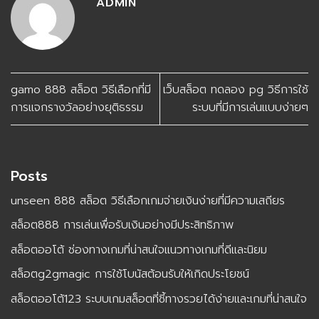
ADMIN
gamo 888 สล็อต วิธีเลือกที่มี
เว็บสล็อต ทดลอง pg วิธีการใช้
การแจกรางวัลอย่างยุติธรรม
ระบบที่มีการเล่นแบบง่ายๆ
Posts
unseen 888 สล็อต วิธีเลือกเกมจ่ายเงินง่ายที่มีความเสถียร
สล็อต888 การเล่นเพื่อรับเงินอย่างมีประสิทธิภาพ
สล็อตออโต้ ช่องทางเกมที่น่าสนใจเเนวทางเกมที่ดีเเละนิยม
สล็อตg2gmagic การใช้โบนัสต้อนรับให้เกิดประโยชน์
สล็อตออโต้123 ระบบเกมสล็อตที่ชี้ทางรวยได้ง่ายเเละเกมที่น่าสนใจ