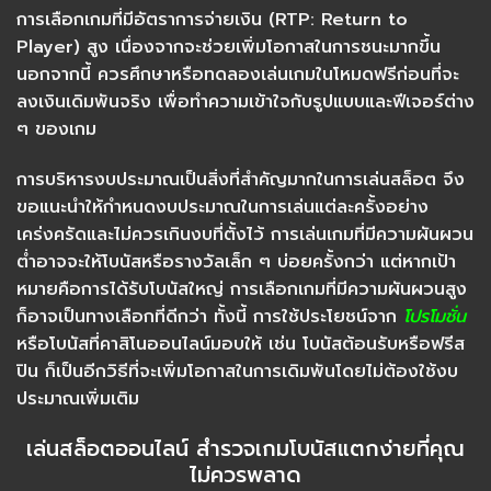
การเลือกเกมที่มีอัตราการจ่ายเงิน (RTP: Return to
Player) สูง เนื่องจากจะช่วยเพิ่มโอกาสในการชนะมากขึ้น
นอกจากนี้ ควรศึกษาหรือทดลองเล่นเกมในโหมดฟรีก่อนที่จะ
ลงเงินเดิมพันจริง เพื่อทำความเข้าใจกับรูปแบบและฟีเจอร์ต่าง
ๆ ของเกม
การบริหารงบประมาณเป็นสิ่งที่สำคัญมากในการเล่นสล็อต จึง
ขอแนะนำให้กำหนดงบประมาณในการเล่นแต่ละครั้งอย่าง
เคร่งครัดและไม่ควรเกินงบที่ตั้งไว้ การเล่นเกมที่มีความผันผวน
ต่ำอาจจะให้โบนัสหรือรางวัลเล็ก ๆ บ่อยครั้งกว่า แต่หากเป้า
หมายคือการได้รับโบนัสใหญ่ การเลือกเกมที่มีความผันผวนสูง
ก็อาจเป็นทางเลือกที่ดีกว่า ทั้งนี้ การใช้ประโยชน์จาก
โปรโมชั่น
หรือโบนัสที่คาสิโนออนไลน์มอบให้ เช่น โบนัสต้อนรับหรือฟรีส
ปิน ก็เป็นอีกวิธีที่จะเพิ่มโอกาสในการเดิมพันโดยไม่ต้องใช้งบ
ประมาณเพิ่มเติม
เล่นสล็อตออนไลน์
สำรวจเกมโบนัสแตกง่ายที่คุณ
ไม่ควรพลาด