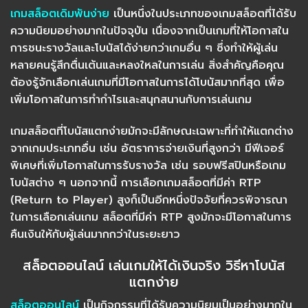
เกมสล็อตเดิมพันง่าย
เป็นหนึ่งในประเภทของเกมสล็อตที่ได้รับ
ความนิยมอย่างมากในปัจจุบัน เนื่องจากเป็นเกมที่ให้โอกาสใน
การชนะรางวัลและโบนัสได้ง่ายกว่าเกมอื่น ๆ ซึ่งทำให้ผู้เล่น
หลายคนรู้สึกตื่นเต้นและหลงใหลในการเล่น สิ่งสำคัญคือคุณ
ต้องรู้จักเลือกเล่นเกมที่มีโอกาสในการได้โบนัสมากที่สุด เพื่อ
เพิ่มโอกาสในการทำกำไรและสนุกสนานกับการเล่นเกม
เกมสล็อตที่โบนัสแตกง่ายมักจะมีลักษณะเฉพาะที่ทำให้แตกต่าง
จากเกมประเภทอื่น เช่น อัตราการจ่ายเงินที่สูงกว่า มีฟีเจอร์
พิเศษที่เพิ่มโอกาสในการรับรางวัล เช่น รอบฟรีสปินหรือเกม
โบนัสต่าง ๆ นอกจากนี้ การเลือกเกมสล็อตที่มีค่า RTP
(Return to Player) สูงก็เป็นอีกหนึ่งปัจจัยที่ควรพิจารณา
ในการเลือกเล่นเกม สล็อตที่มีค่า RTP สูงมักจะมีโอกาสในการ
คืนเงินให้กับผู้เล่นมากกว่าในระยะยาว
สล็อตออนไลน์ เล่นเกมให้ได้เงินจริง วิธีหาโบนัส
แตกง่าย
สล็อตออนไลน์
เป็นกิจกรรมที่ได้รับความนิยมเป็นอย่างมากใน