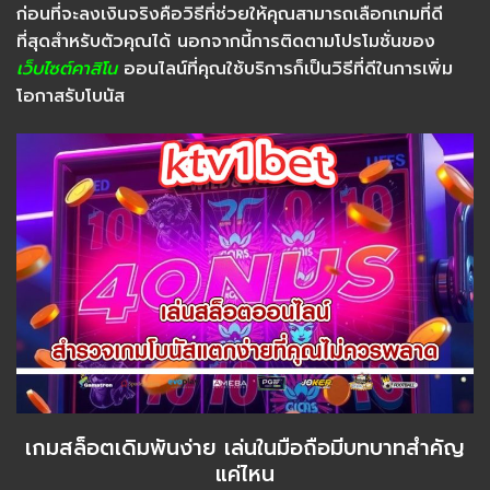
ก่อนที่จะลงเงินจริงคือวิธีที่ช่วยให้คุณสามารถเลือกเกมที่ดี
ที่สุดสำหรับตัวคุณได้ นอกจากนี้การติดตามโปรโมชั่นของ
เว็บไซต์คาสิโน
ออนไลน์ที่คุณใช้บริการก็เป็นวิธีที่ดีในการเพิ่ม
โอกาสรับโบนัส
เกมสล็อตเดิมพันง่าย เล่นในมือถือมีบทบาทสำคัญ
แค่ไหน