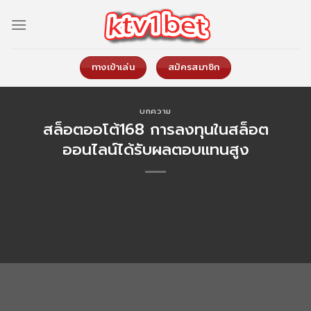
Skip
to
content
ทางเข้าเล่น
สมัครสมาชิก
บทความ
สล็อตออโต้168 การลงทุนในสล็อต
ออนไลน์ได้รับผลตอบแทนสูง