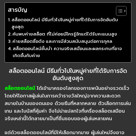
สารบัญ
สล็อตออนไลน์ มีธีมทั่วไปในหมู่ค่ายที่ได้รับการจัดอันดับ
สูงสุด
ค้นพบค่ายสล็อต ที่ไม่ค่อยมีใครรู้จักแต่ได้รับคะแนนสูง
ค่ายสล็อตชื่อดัง และการมีส่วนสนับสนุนต่อการกุศล
สล็อตออนไลน์ชั้นนำ ความจริงเสมือนและผลกระทบที่อาจ
เกิดขึ้นกับค่าย
สล็อตออนไลน์ มีธีมทั่วไปในหมู่ค่ายที่ได้รับการจัด
อันดับสูงสุด
สล็อตออนไลน์
ได้เข้ามาครองโลกของการพนันอย่างรวดเร็ว
โดยให้โอกาสผู้เล่นในการคว้ารางวัลใหญ่จากความสะดวก
สบายในบ้านของตนเอง ด้วยธีมที่หลากหลาย ตัวเลือกการเล่น
เกม และโบนัสที่คุ้มค่า จึงไม่น่าแปลกใจที่เครื่องสล็อตเสมือน
จริงเหล่านี้ได้กลายมาเป็นที่ชื่นชอบของผู้เล่นหลายคน
แต่ด้วยสล็อตออนไลน์ที่มีให้เลือกมากมาย ผู้เล่นใหม่จึงอาจ