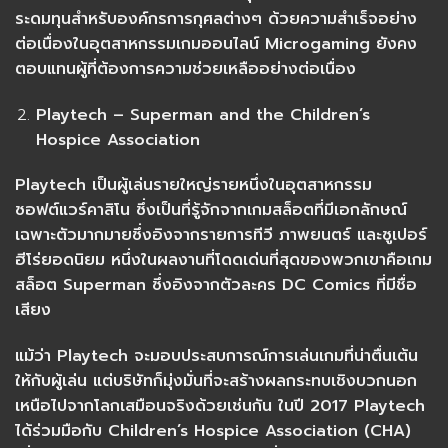
ระดมทุนสำหรับองค์กรการกุศลต่างๆ ด้วยความสำเร็จอย่าง
ต่อเนื่องในอุตสาหกรรมเกมออนไลน์ Microgaming ยังคง
ตอบแทนผู้ที่ต้องการความช่วยเหลืออย่างต่อเนื่อง
Playtech – Superman and the Children’s
Hospice Association
Playtech เป็นผู้เล่นรายใหญ่รายหนึ่งในอุตสาหกรรม
ซอฟต์แวร์คาสิโน ซึ่งเป็นที่รู้จักจากเกมสล็อตที่มีเอกลักษณ์
เฉพาะตัวมากมายซึ่งอิงจากรายการทีวี ภาพยนตร์ และซูเปอร์
ฮีโร่ยอดนิยม หนึ่งในผลงานที่โดดเด่นที่สุดของพวกเขาคือเกม
สล็อต Superman ซึ่งอิงจากตัวละคร DC Comics ที่มีชื่อ
เสียง
แม้ว่า Playtech จะมอบประสบการณ์การเล่นเกมที่น่าตื่นเต้น
ให้กับผู้เล่น แต่บริษัทก็มุ่งมั่นที่จะสร้างผลกระทบเชิงบวกนอก
เหนือไปจากโลกเสมือนจริงด้วยเช่นกัน ในปี 2017 Playtech
ได้ร่วมมือกับ Children’s Hospice Association (CHA)