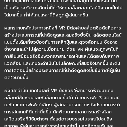
กับวัตถุและตัวละครได้ราวกับว่าพวกเขาอยู่ในโลกแห่งความ
เป็นจริง ระดับการดื่มด่ำนี้ทำให้เกมสล็อตออนไลน์มีความเป็นไป
ได้มากขึ้น ทำให้เกมเหล่านี้ดึงดูดผู้เล่นมากขึ้น
ผลกระทบหลักประการหนึ่งที่ VR มีต่อค่ายสล็อตชื่อดังคือการ
สร้างประสบการณ์ที่น่าดึงดูดและสมจริงยิ่งขึ้น สล็อตออนไลน์
แบบดั้งเดิมเกี่ยวข้องกับการคลิกปุ่มและดูวงล้อหมุน ซึ่งอาจ
ซ้ำซากและนำไปสู่ความเบื่อหน่าย ด้วย VR ผู้เล่นจะถูกพาไปที่
คาสิโนเสมือนจริงซึ่งพวกเขาสามารถเห็นและโต้ตอบกับสภาพ
แวดล้อม และเกมจะดำเนินไปในลักษณะที่สมจริงมากขึ้น ระดับ
การโต้ตอบนี้สร้างประสบการณ์ที่น่าดึงดูดยิ่งขึ้นซึ่งทำให้ผู้เล่น
ติดใจนานขึ้น
ยิ่งไปกว่านั้น เทคโนโลยี VR ยังช่วยให้สามารถพัฒนาเกม
สล็อตที่ซับซ้อนและซับซ้อนมากขึ้นได้ ด้วยกราฟิก 3 มิติ แอนิ
เมชั่น และเอฟเฟกต์เสียง ผู้เล่นสามารถคาดหวังประสบการณ์
การเล่นเกมที่ดื่มด่ำยิ่งขึ้น นักพัฒนาเกมสามารถสร้างโลก
เสมือนจริงที่มีธีมต่างๆ ตั้งแต่อารยธรรมโบราณไปจนถึง
อวกาศ ผู้เล่นสามารถสำรวจโลกเหล่านี้ ปลดล็อกระดับและ