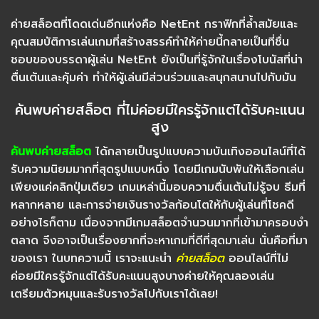
ค่ายสล็อตที่โดดเด่นอีกแห่งคือ NetEnt กราฟิกที่ล้ำสมัยและ
คุณสมบัติการเล่นเกมที่สร้างสรรค์ทำให้ค่ายนี้กลายเป็นที่ชื่น
ชอบของบรรดาผู้เล่น NetEnt ยังเป็นที่รู้จักในเรื่องโบนัสที่น่า
ตื่นเต้นและคุ้มค่า ทำให้ผู้เล่นมีส่วนร่วมและสนุกสนานไปกับมัน
ค้นพบค่ายสล็อต ที่ไม่ค่อยมีใครรู้จักแต่ได้รับคะแนน
สูง
ค้นพบค่ายสล็อต
ได้กลายเป็นรูปแบบความบันเทิงออนไลน์ที่ได้
รับความนิยมมากที่สุดรูปแบบหนึ่ง โดยมีเกมนับพันให้เลือกเล่น
เพียงแค่คลิกปุ่มเดียว เกมเหล่านี้มอบความตื่นเต้นไม่รู้จบ ธีมที่
หลากหลาย และการจ่ายเงินรางวัลก้อนโตให้กับผู้เล่นที่โชคดี
อย่างไรก็ตาม เนื่องจากมีเกมสล็อตจำนวนมากที่เข้ามาครอบงำ
ตลาด จึงอาจเป็นเรื่องยากที่จะหาเกมที่ดีที่สุดมาเล่น นั่นคือที่มา
ของเรา ในบทความนี้ เราจะแนะนำ
ค่ายสล็อต
ออนไลน์ที่ไม่
ค่อยมีใครรู้จักแต่ได้รับคะแนนสูงบางค่ายให้คุณลองเล่น
เตรียมตัวหมุนและรับรางวัลไปกับเราได้เลย!