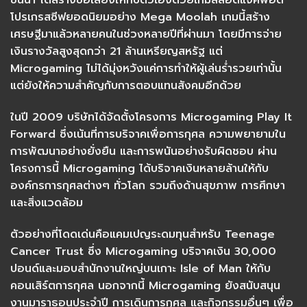
ชั้นนำ ได้สร้างชื่อเสียงให้กับตัวเองด้วยเกมสล็อตแจ็คพอต
โปรเกรสซีฟยอดนิยมอย่าง Mega Moolah เกมนี้สร้าง
เศรษฐีมาแล้วหลายคนในช่วงหลายปีที่ผ่านมา โดยมีการจ่าย
เงินรางวัลสูงสุดกว่า 21 ล้านเหรียญสหรัฐ แต่
Microgaming ไม่ได้มุ่งหวังแค่การทำให้ผู้เล่นร่ำรวยเท่านั้น
แต่ยังให้ความสำคัญกับการตอบแทนสังคมอีกด้วย
ในปี 2009 บริษัทได้จัดตั้งโครงการ Microgaming Play It
Forward ซึ่งเน้นที่การบริจาคเพื่อการกุศล ความพยายามใน
การพัฒนาอย่างยั่งยืน และการพนันอย่างรับผิดชอบ ผ่าน
โครงการนี้ Microgaming ได้บริจาคเงินหลายล้านให้กับ
องค์กรการกุศลต่างๆ ทั่วโลก รวมถึงด้านสุขภาพ การศึกษา
และสิ่งแวดล้อม
ตัวอย่างที่โดดเด่นคือแคมเปญระดมทุนสำหรับ Teenage
Cancer Trust ซึ่ง Microgaming บริจาคเงิน 30,000
ปอนด์และมอบสำนักงานใหญ่บนเกาะ Isle of Man ให้กับ
คอนเสิร์ตการกุศล นอกจากนี้ Microgaming ยังสนับสนุน
งานมาราธอนประจำปี การเดินการกุศล และกิจกรรมอื่นๆ เพื่อ