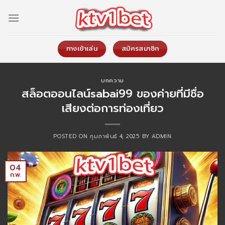
Skip
to
content
ทางเข้าเล่น
สมัครสมาชิก
บทความ
สล็อตออนไลน์sabai99 ของค่ายที่มีชื่อ
เสียงต่อการท่องเที่ยว
POSTED ON
กุมภาพันธ์ 4, 2025
BY
ADMIN
04
ก.พ.