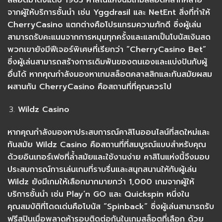
จากผู้ให้บริการชั้นนำ เช่น Yggdrasil และ NetEnt สิ่งที่ทำให้
CherryCasino แตกต่างคือโปรแกรมความภักดี ซึ่งผู้เล่น
สามารถรับคะแนนจากการหมุนทุกครั้งและแลกเป็นโบนัสเงินสด
พวกเขายังมีฟีเจอร์พิเศษที่เรียกว่า “CherryCasino Bet”
ซึ่งผู้เล่นสามารถสร้างการเดิมพันของตนเองและแบ่งปันกับผู้
อื่นได้ หากคุณกำลังมองหาเกมสล็อตคลาสสิกและทันสมัยผสม
ผสานกัน CherryCasino คือสถานที่ที่คุณควรไป
Wildz Casino
หากคุณกำลังมองหาประสบการณ์คาสิโนออนไลน์ที่สดใหม่และ
ทันสมัย ​​Wildz Casino คือสถานที่ที่สมบูรณ์แบบสำหรับคุณ
ด้วยอินเทอร์เฟซที่ล้ำสมัยและใช้งานง่าย คาสิโนแห่งนี้จึงมอบ
ประสบการณ์การเล่นเกมที่ราบรื่นและสนุกสนานให้กับผู้เล่น
Wildz ยังมีเกมให้เลือกมากมายกว่า 1,000 เกมจากผู้ให้
บริการชั้นนำ เช่น Play’n GO และ Quickspin หนึ่งใน
คุณสมบัติที่โดดเด่นคือโบนัส “Spinback” ซึ่งผู้เล่นสามารถรับ
ฟรีสปินเมื่อพลาดห้ารอบติดต่อกันในเกมสล็อตที่เลือก ด้วย