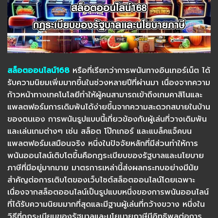
สล็อตออนไลน์168
หรือที่เรียกว่าการพนันทางอินเทอร์เน็ต ได้
รับความนิยมเพิ่มมากขึ้นในช่วงหลายปีที่ผ่านมา เนื่องจากความ
ก้าวหน้าทางเทคโนโลยีทำให้ผู้คนสามารถเข้าถึงเกมคาสิโนและ
แพลตฟอร์มการเดิมพันได้ง่ายขึ้นจากความสะดวกสบายในบ้าน
ของตนเอง การพนันรูปแบบนี้เกี่ยวข้องกับผู้เล่นที่วางเดิมพัน
และเล่นเกมต่างๆ เช่น สล็อต โป๊กเกอร์ และแบล็คแจ็คบน
แพลตฟอร์มเสมือนจริง
หนึ่งในปัจจัยหลักที่มีส่วนทำให้การ
พนันออนไลน์เติบโตขึ้นคือกฎระเบียบของรัฐบาลและนโยบาย
ภาษีที่มีอยู่มากมาย มาตรการเหล่านี้ส่งผลกระทบอย่างมีนัย
สำคัญต่อการเติบโตของเว็บไซต์สล็อตออนไลน์โดยเฉพาะ
เนื่องจากสล็อตออนไลน์เป็นรูปแบบหนึ่งของการพนันออนไลน์
ที่ได้รับความนิยมมากที่สุดและมีฐานผู้เล่นที่กว้างขวาง
หนึ่งใน
วิธีที่กฎระเบียบของรัฐบาลและนโยบายภาษีมีอิทธิพลต่อการ