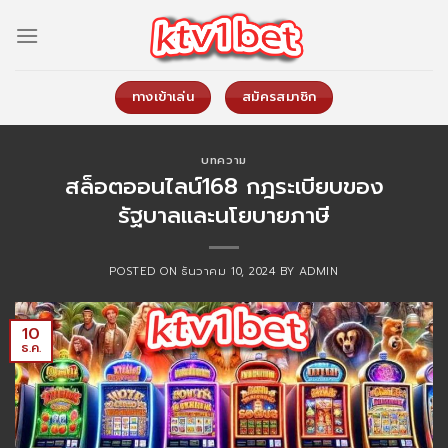
Skip
to
content
ทางเข้าเล่น
สมัครสมาชิก
บทความ
สล็อตออนไลน์168 กฎระเบียบของ
รัฐบาลและนโยบายภาษี
POSTED ON
ธันวาคม 10, 2024
BY
ADMIN
10
ธ.ค.