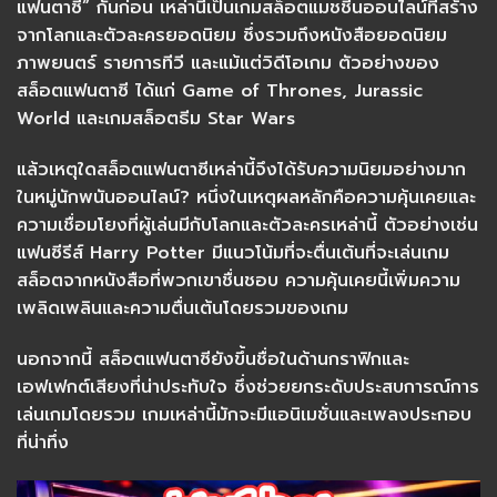
แฟนตาซี” กันก่อน เหล่านี้เป็นเกมสล็อตแมชชีนออนไลน์ที่สร้าง
จากโลกและตัวละครยอดนิยม ซึ่งรวมถึงหนังสือยอดนิยม
ภาพยนตร์ รายการทีวี และแม้แต่วิดีโอเกม ตัวอย่างของ
สล็อตแฟนตาซี ได้แก่ Game of Thrones, Jurassic
World และเกมสล็อตธีม Star Wars
แล้วเหตุใดสล็อตแฟนตาซีเหล่านี้จึงได้รับความนิยมอย่างมาก
ในหมู่นักพนันออนไลน์? หนึ่งในเหตุผลหลักคือความคุ้นเคยและ
ความเชื่อมโยงที่ผู้เล่นมีกับโลกและตัวละครเหล่านี้ ตัวอย่างเช่น
แฟนซีรีส์ Harry Potter มีแนวโน้มที่จะตื่นเต้นที่จะเล่นเกม
สล็อตจากหนังสือที่พวกเขาชื่นชอบ ความคุ้นเคยนี้เพิ่มความ
เพลิดเพลินและความตื่นเต้นโดยรวมของเกม
นอกจากนี้ สล็อตแฟนตาซียังขึ้นชื่อในด้านกราฟิกและ
เอฟเฟกต์เสียงที่น่าประทับใจ ซึ่งช่วยยกระดับประสบการณ์การ
เล่นเกมโดยรวม เกมเหล่านี้มักจะมีแอนิเมชั่นและเพลงประกอบ
ที่น่าทึ่ง