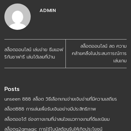
ADMIN
สล็อตออนไลน์ สด ความ
สล็อตออนไลน์ เล่นง่าย ธีมแอฟ
คล้ายคลึงในประสบการณ์การ
ริกันซาฟารี เล่นได้เลยที่บ้าน
เล่นเกม
Posts
unseen 888 สล็อต วิธีเลือกเกมจ่ายเงินง่ายที่มีความเสถียร
สล็อต888 การเล่นเพื่อรับเงินอย่างมีประสิทธิภาพ
สล็อตออโต้ ช่องทางเกมที่น่าสนใจเเนวทางเกมที่ดีเเละนิยม
สล็อตg2gmagic การใช้โบนัสต้อนรับให้เกิดประโยชน์