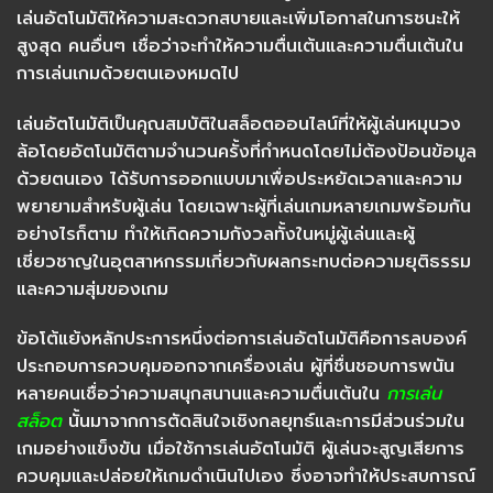
เล่นอัตโนมัติให้ความสะดวกสบายและเพิ่มโอกาสในการชนะให้
สูงสุด คนอื่นๆ เชื่อว่าจะทำให้ความตื่นเต้นและความตื่นเต้นใน
การเล่นเกมด้วยตนเองหมดไป
เล่นอัตโนมัติเป็นคุณสมบัติในสล็อตออนไลน์ที่ให้ผู้เล่นหมุนวง
ล้อโดยอัตโนมัติตามจำนวนครั้งที่กำหนดโดยไม่ต้องป้อนข้อมูล
ด้วยตนเอง ได้รับการออกแบบมาเพื่อประหยัดเวลาและความ
พยายามสำหรับผู้เล่น โดยเฉพาะผู้ที่เล่นเกมหลายเกมพร้อมกัน
อย่างไรก็ตาม ทำให้เกิดความกังวลทั้งในหมู่ผู้เล่นและผู้
เชี่ยวชาญในอุตสาหกรรมเกี่ยวกับผลกระทบต่อความยุติธรรม
และความสุ่มของเกม
ข้อโต้แย้งหลักประการหนึ่งต่อการเล่นอัตโนมัติคือการลบองค์
ประกอบการควบคุมออกจากเครื่องเล่น ผู้ที่ชื่นชอบการพนัน
หลายคนเชื่อว่าความสนุกสนานและความตื่นเต้นใน
การเล่น
สล็อต
นั้นมาจากการตัดสินใจเชิงกลยุทธ์และการมีส่วนร่วมใน
เกมอย่างแข็งขัน เมื่อใช้การเล่นอัตโนมัติ ผู้เล่นจะสูญเสียการ
ควบคุมและปล่อยให้เกมดำเนินไปเอง ซึ่งอาจทำให้ประสบการณ์