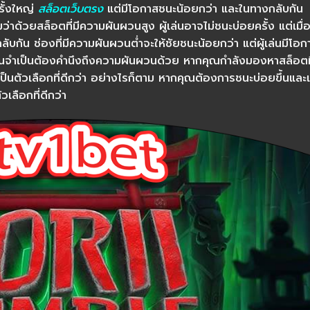
รั้งใหญ่
สล็อตเว็บตรง
แต่มีโอกาสชนะน้อยกว่า และในทางกลับกัน
่าด้วยสล็อตที่มีความผันผวนสูง ผู้เล่นอาจไม่ชนะบ่อยครั้ง แต่เมื่
ลับกัน ช่องที่มีความผันผวนต่ำจะให้ชัยชนะน้อยกว่า แต่ผู้เล่นมีโอก
ล่นจำเป็นต้องคำนึงถึงความผันผวนด้วย หากคุณกำลังมองหาสล็อตที
ป็นตัวเลือกที่ดีกว่า อย่างไรก็ตาม หากคุณต้องการชนะบ่อยขึ้นและเ
วเลือกที่ดีกว่า