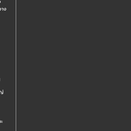
ง
วาง
ม
ญ่
าะ