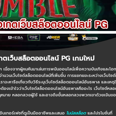
งเกตเว็บสล็อตออนไลน์ PG เกมใหม่
ยๆ เนื่องจากผู้คนหันมาเล่นการพนันออนไลน์เพื่อความบันเทิงและโอ
ำนวนเว็บไซต์สล็อตออนไลน์ที่เพิ่มขึ้น การแยกแยะระหว่างเว็บไซต์ท
 เราจะหารือเกี่ยวกับวิธีระบุเว็บไซต์สล็อตออนไลน์อันธพาล และเหตุ
คือต้องเข้าใจว่าเว็บไซต์สล็อตออนไลน์อันธพาลคืออะไร เว็บไซต์หลอ
หมาย หลอกลวงผู้ใช้ และอาจถึงขั้นหลอกลวงพวกเขาด้วยเงินข
มีอินเทอร์เฟซที่ดูเป็นมืออาชีพและเสนอ
โบนัสสล็อต
และโปรโมชั่นที่