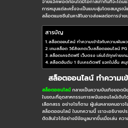
จ่ายแจ็คพอตก้อนโตมีโอกาสเท่ากันที่จะโดนแ
การหมุนแต่ละครั้งจะเป็นแบบสุ่มโดยสมบูรณ
สล็อตแมชชีนในคาสิโนอาจส่งผลต่อการจ่ายเ
สารบัญ
สล็อตออนไลน์ ทำความเข้าใจกับความผันผ
เกมสล็อต วิธีสังเกตเว็บสล็อตออนไลน์ PG
สล็อตเครดิตฟรี เว็บตรง เล่นได้ทุกค่ายเก
สล็อตอันดับ 1 รับเครดิตฟรี แจกไม่อั้น สนุก
สล็อตออนไลน์ ทำความเข
สล็อตออนไลน์
กลายเป็นความบันเทิงยอดนิย
ในขณะที่อุตสาหกรรมการพนันออนไลน์เติบโตอย
เลือกสรร อย่างไรก็ตาม ผู้เล่นหลายคนอาจไม
สล็อตออนไลน์ ในบทความนี้ เราจะอธิบายประ
ตัดสินใจได้อย่างมีข้อมูลมากขึ้นเมื่อเล่น
ความ