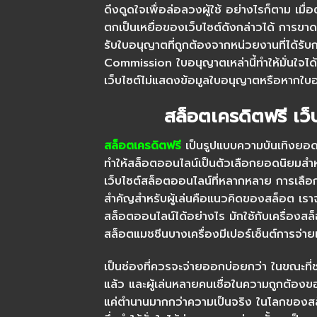
ดึงดูดใจเพื่อล่อลวงผู้ใช้ อย่างไรก็ตาม เม
ตกเป็นเหยื่อของเว็บไซต์ดังกล่าวได้
การขาด
รับใบอนุญาตที่ถูกต้องจากหน่วยงานที่ได้
Commission ใบอนุญาตเหล่านี้ทำให้มั่นใจไ
เว็บไซต์ไม่แสดงข้อมูลใบอนุญาตหรือหากใ
สล็อตเครดิตฟรี เว็
สล็อตเครดิตฟรี
เป็นรูปแบบความบันเทิงยอดน
ทำให้สล็อตออนไลน์เป็นตัวเลือกยอดนิยมสำห
เว็บไซต์สล็อตออนไลน์ที่หลากหลาย การเลือกเว
สำคัญสำหรับผู้เล่นคือแนวคิดของสล็อต เรา
สล็อตออนไลน์ได้อย่างไร
มักใช้กับเครื่องส
สล็อตแมชชีนบางเครื่องมีเปอร์เซ็นต์การจ่ายเงิ
เป็นช่องที่ควรจะจ่ายออกบ่อยกว่า ในขณะที่
แล้ว และผู้เล่นหลายคนเชื่อในความถูกต้อง
แค่ตำนานมากกว่าความเป็นจริง ในโลกของสล็