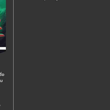
ื่อ
าม
ง