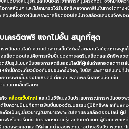
นแบบสุ่มอย่างสมบูรณ์และเป็นอิสระจากการหมุนครั้งก่อน
ซึ่งหมายคว
กับโอกาสล้วนๆ และไม่สามารถได้รับอิทธิพลจากคาสิโนในทางใดทางหนึ
็อต ส่วนหนึ่งอาจเป็นเพราะว่าสล็อตออนไลน์บางสล็อตเสนอแจ็คพอต
บเครดิตฟรี แจกไม่อั้น สนุกที่สุด
งการพนันออนไลน์ ความต้องการเว็บไซต์สล็อตออนไลน์คุณภาพสูงก็
นโลกของสล็อตออนไลน์คือการเพิ่มขึ้นของการสตรีมสล็อตและอิทธิพลของ
ตเป็นรูปแบบหนึ่งของการสตรีมออนไลน์ที่ผู้เล่นถ่ายทอดสดการเล่
่านี้มักจะเกี่ยวข้องกับชัยชนะครั้งใหญ่ โบนัส และการเล่นเกมที่น่า
ด้วยการเพิ่มขึ้นของโซเชียลมีเดียและแพลตฟอร์มสตรีมมิ่ง เช่น
นวนมากขึ้นเรื่อยๆ
เทิง
สล็อตเว็บใหญ่
และเป็นวิธีแบ่งปันประสบการณ์การพนันของพ
่งได้รับความนิยมคือการเพิ่มขึ้นของวัฒนธรรมผู้มีอิทธิพล Influen
ละถือเป็นผู้เชี่ยวชาญในสาขาเฉพาะ ในโลกของสล็อตออนไลน์ ผู้มี
แพลตฟอร์มสตรีมมิ่ง โดยแสดงความรู้และทักษะในเกม
ผู้มีอิทธิพลเหล่า
สตรีมของพวกเขาและให้คำแนะนำของพวกเขาอย่างจริงจัง พวกเขาไม