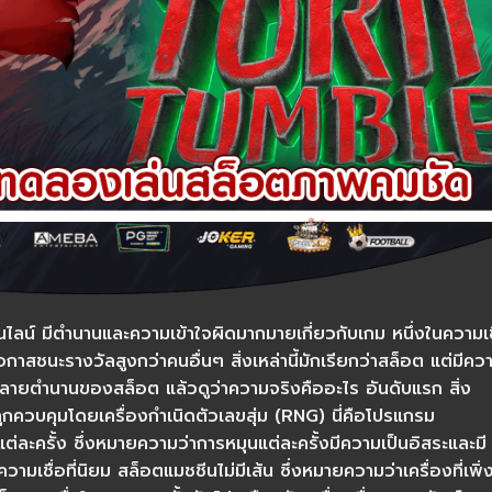
นไลน์ มีตำนานและความเข้าใจผิดมากมายเกี่ยวกับเกม หนึ่งในความเช
อกาสชนะรางวัลสูงกว่าคนอื่นๆ สิ่งเหล่านี้มักเรียกว่าสล็อต แต่มีคว
ลายตำนานของสล็อต แล้วดูว่าความจริงคืออะไร
อันดับแรก สิ่ง
ูกควบคุมโดยเครื่องกำเนิดตัวเลขสุ่ม (RNG) นี่คือโปรแกรม
ต่ละครั้ง ซึ่งหมายความว่าการหมุนแต่ละครั้งมีความเป็นอิสระและมี
วามเชื่อที่นิยม สล็อตแมชชีนไม่มีเส้น ซึ่งหมายความว่าเครื่องที่เพิ่