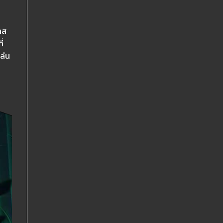
อ
าส
่
ล่น