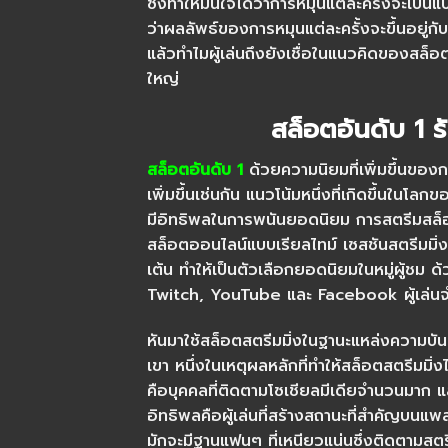
ซึ่งทำให้มั่นใจได้ว่าการหมุนแต่ละครั้งจะเป็
ว่าผลลัพธ์ของการหมุนแต่ละครั้งจะขึ้นอยู่
แล้วทำไมผู้เล่นถึงยังเชื่อในแนวคิดของสล
ใหญ่
สล็อตอันดับ 1 รั
สล็อตอันดับ 1
ด้วยความนิยมที่เพิ่มขึ้นขอ
เพิ่มขึ้นเช่นกัน แนวโน้มหนึ่งที่เกิดขึ้นใ
มีอิทธิพลในการพนันยอดนิยม
การสตรีมสล็อ
สล็อตออนไลน์แบบเรียลไทม์ เซสชันสตรีมมิ่งเหล
เต้น ทำให้เป็นตัวเลือกยอดนิยมในหมู่ผู้ชม 
Twitch, YouTube และ Facebook ผู้เล่นจำ
หันมาใช้สล็อตสตรีมมิ่งในฐานะแหล่งความบัน
เขา
หนึ่งในเหตุผลหลักที่ทำให้สล็อตสตรีมมิ
คือบุคคลที่ติดตามโซเชียลมีเดียจำนวนมาก แ
อิทธิพลคือผู้เล่นที่สร้างสถานะที่สำคัญบน
มักจะมีฐานแฟนๆ ที่เหนียวแน่นซึ่งติดตาม