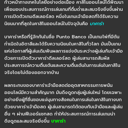
ก้าวหน้าทางเทคโนโลยีอย่างต่อเนื่อง คาสิโนออนไลน์ได้พัฒนา
เพื่อมอบประสบการณ์การเล่นเกมที่ดื่มด่ำและสมจริงยิ่งขึ้นผ่าน
การเปิดตัวเกมดีลเลอร์สด หนึ่งในเกมเจ้ามือสดที่ได้รับความ
นิยมมากที่สุดในคาสิโนออนไลน์ในปัจจุบันคือ
บาคาร่า
บาคาร่าหรือที่รู้จักกันในชื่อ Punto Banco เป็นเกมไพ่ที่มีต้น
กำเนิดในอิตาลีและได้รับความนิยมในคาสิโนทั่วโลก มันเป็นเกม
แห่งโอกาสที่ผู้เล่นเดิมพันผลการแข่งขันระหว่างผู้เล่นกับเจ้ามือ
ด้วยการเปิดตัวบาคาร่าดีลเลอร์สด ผู้เล่นสามารถสัมผัส
ประสบการณ์ความตื่นเต้นและความตื่นเต้นในการเล่นในคาสิโน
จริงโดยไม่ต้องออกจากบ้าน
ผลกระทบของบาคาร่าเจ้ามือสดต่ออุตสาหกรรมการพนัน
ออนไลน์มีความสำคัญมาก มันดึงดูดกลุ่มผู้เล่นใหม่ โดยเฉพาะ
อย่างยิ่งผู้ที่ชื่นชอบแง่มุมทางสังคมในการเล่นในคาสิโนทางบก
ด้วยบาคาร่าเจ้ามือสด ผู้เล่นสามารถโต้ตอบกับเจ้ามือและผู้เล่น
อื่น ๆ ผ่านฟีเจอร์แชทสด ทำให้ประสบการณ์การเล่นเกมน่า
ดึงดูดและสมจริงยิ่งขึ้น
บาคาร่า