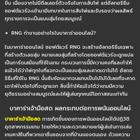
ขึ้น เนื่องจากไม่มีดีลเลอร์ตัวจริงในการสับไพ่ แต่อัลกอริธึม
ซอฟต์แวร์จะเข้ามามีบทบาทในการสับไพ่และรับรองว่าผลลัพธ์
ทุกรายการจะเป็นแบบสุ่มโดยสมบูรณ์
RNG ทำงานอย่างไรในบาคาร่าออนไลน์?
ในบาคาร่าออนไลน์ ซอฟต์แวร์ RNG จะสร้างอัลกอริธึมเฉพาะ
ที่สร้างตัวเลขสุ่ม หมายเลขสุ่มที่สร้างโดยซอฟต์แวร์จะถูกแปล
เป็นการ์ดเสมือนที่ใช้ในเกม กระบวนการนี้มีความคงที่และทำให้
แน่ใจได้ว่าไพ่ทุกใบที่แจกจะเป็นแบบสุ่มและคาดเดาไม่ได้ อัลกอ
ริธึมที่ใช้ใน RNG นั้นซับซ้อนมากจนแทบเป็นไปไม่ได้เลยที่จะคาด
เดาไพ่ใบต่อไปที่จะถูกแจก สิ่งนี้ทำให้แน่ใจได้ว่าเกมมีความ
ยุติธรรมอย่างสมบูรณ์และให้ผู้เล่นทุกคนมีโอกาสชนะเท่ากัน
บาคาร่าเจ้ามือสด ผลกระทบต่อการพนันออนไลน์
บาคาร่าเจ้ามือสด
การเกิดขึ้นของการพนันออนไลน์ได้ปฏิวัติ
อุตสาหกรรมเกม โดยให้ความสะดวกสบายแก่ผู้เล่นในการเล่น
เกมคาสิโนที่พวกเขาชื่นชอบจากที่บ้านของตนเอง ด้วยความ