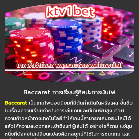
Baccarat การเรียนรู้ศิลปะการนับไพ่
Baccarat
เป็นเกมไพ่ยอดนิยมที่มีต้นกำเนิดในฝรั่งเศส ขึ้นชื่อ
ในเรื่องความเรียบง่ายในการเล่นเกมและมีเดิมพันสูง ด้วย
ความก้าวหน้าทางเทคโนโลยีทำให้เกมนี้สามารถเล่นออนไลน์ได้
แล้วให้ความสะดวกและเข้าถึงแก่ผู้เล่นได้ อย่างไรก็ตาม แง่มุม
หนึ่งที่ยังคงไม่เปลี่ยนแปลงคือกลยุทธ์ที่ใช้ในการชนะเกม และ