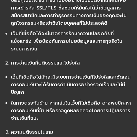
ของคุณจะได้รับการปกป้องอย่างเข้มงวดจากเทคโนโลยี
การเข้ารหัส SSL/TLS ซึ่งช่วยให้มั่นใจได้ว่าข้อมูลการ
สมัครสมาชิกและการทำธุรกรรมทางการเงินของคุณจะไม่
ถูกโจรกรรมหรือเข้าถึงโดยบุคคลที่ไม่ประสงค์ดี
เว็บที่เชื่อถือได้จะมีมาตรการรักษาความปลอดภัยที่
แข็งแกร่ง เพื่อป้องกันการขโมยข้อมูลและการทุจริตใน
ระบบการเงิน
การจ่ายเงินที่ยุติธรรมและโปร่งใส
เว็บที่เชื่อถือได้มักจะมีระบบการจ่ายเงินที่โปร่งใสและชัดเจน
การถอนเงินจะได้รับการดำเนินการอย่างรวดเร็วและไม่มี
ปัญหา
ในทางตรงกันข้าม หากเล่นในเว็บที่ไม่เชื่อถือ อาจพบปัญหา
การถอนเงินที่ช้า หรืออาจถูกหลอกลวงโดยการปฏิเสธการ
จ่ายเงินที่ชนะ
ความยุติธรรมในเกม