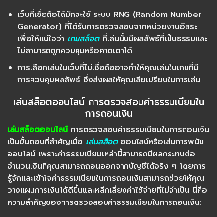
เว็บที่เชื่อถือได้มักจะใช้ ระบบ RNG (Random Number
Generator) ที่ได้รับการตรวจสอบจากหน่วยงานอิสระ
เพื่อให้แน่ใจว่า
เกมสล็อต
ที่เล่นนั้นมีผลลัพธ์ที่เป็นธรรมและ
ไม่สามารถถูกควบคุมหรือคาดเดาได้
การเลือกเล่นในเว็บที่ไม่เชื่อถืออาจทำให้คุณเล่นในเกมที่มี
การควบคุมผลลัพธ์ ซึ่งส่งผลให้คุณเสียเปรียบในการเล่น
เล่นสล็อตออนไลน์ การตรวจสอบค่าธรรมเนียมใน
การถอนเงิน
เล่นสล็อตออนไลน์
การตรวจสอบค่าธรรมเนียมในการถอนเงิน
เป็นขั้นตอนที่สำคัญเมื่อ
เล่นสล็อต
ออนไลน์หรือเล่นการพนัน
ออนไลน์ เพราะค่าธรรมเนียมเหล่านี้สามารถมีผลกระทบต่อ
จำนวนเงินที่คุณสามารถถอนออกจากบัญชีได้จริง ๆ โดยการ
รู้จักและเข้าใจค่าธรรมเนียมในการถอนเงินสามารถช่วยให้คุณ
วางแผนการเงินได้ดีขึ้นและหลีกเลี่ยงค่าใช้จ่ายที่ไม่จำเป็น นี่คือ
ความสำคัญของการตรวจสอบค่าธรรมเนียมในการถอนเงิน: