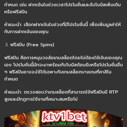
กำหนด เช่น ฝากเงินในช่วงเวลาโปรโมชั่นและรับโบนัสเพิ่มเติม
หรือฟรีสปิน
คำแนะนำ: เลือกฝากเงินในช่วงที่มีโปรโมชั่นนี้ เพื่อเพิ่มมูลค่าให้
กับการฝากเงินของคุณ
ฟรีสปิน (Free Spins)
ฟรีสปิน คือการหมุนวงล้อเกมสล็อตโดยไม่ต้องใช้เงินของคุณ
เอง โปรโมชั่นนี้มักจะมาพร้อมกับโบนัสต้อนรับหรือโปรโมชั่นอื่น
ๆ ฟรีสปินอาจจะใช้ได้เฉพาะกับเกมสล็อตบางเกมที่คาสิโน
กำหนด
คำแนะนำ: ตรวจสอบว่าเกมสล็อตที่สามารถใช้ฟรีสปินมี RTP
สูงและมีกฎการใช้งานที่เหมาะสมหรือไม่